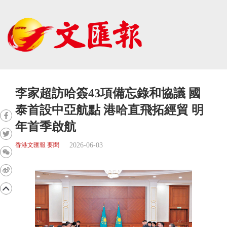
李家超訪哈簽43項備忘錄和協議 國
泰首設中亞航點 港哈直飛拓經貿 明
年首季啟航
2026-06-03
香港文匯報 要聞