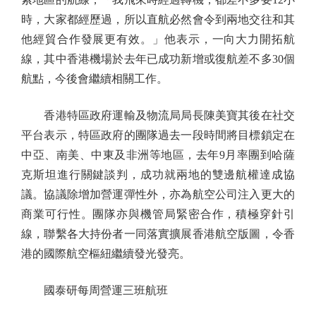
時，大家都經歷過，所以直航必然會令到兩地交往和其
他經貿合作發展更有效。」他表示，一向大力開拓航
線，其中香港機場於去年已成功新增或復航差不多30個
航點，今後會繼續相關工作。
香港特區政府運輸及物流局局長陳美寶其後在社交
平台表示，特區政府的團隊過去一段時間將目標鎖定在
中亞、南美、中東及非洲等地區，去年9月率團到哈薩
克斯坦進行關鍵談判，成功就兩地的雙邊航權達成協
議。協議除增加營運彈性外，亦為航空公司注入更大的
商業可行性。團隊亦與機管局緊密合作，積極穿針引
線，聯繫各大持份者一同落實擴展香港航空版圖，令香
港的國際航空樞紐繼續發光發亮。
國泰研每周營運三班航班