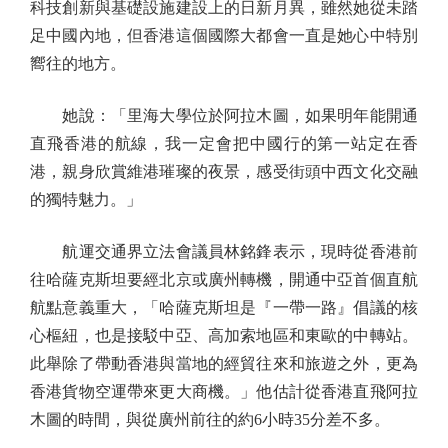
科技創新與基礎設施建設上的日新月異，雖然她從未踏
足中國內地，但香港這個國際大都會一直是她心中特別
嚮往的地方。
她說：「里海大學位於阿拉木圖，如果明年能開通
直飛香港的航線，我一定會把中國行的第一站定在香
港，親身欣賞維港璀璨的夜景，感受街頭中西文化交融
的獨特魅力。」
航運交通界立法會議員林銘鋒表示，現時從香港前
往哈薩克斯坦要經北京或廣州轉機，開通中亞首個直航
航點意義重大，「哈薩克斯坦是『一帶一路』倡議的核
心樞紐，也是接駁中亞、高加索地區和東歐的中轉站。
此舉除了帶動香港與當地的經貿往來和旅遊之外，更為
香港貨物空運帶來更大商機。」他估計從香港直飛阿拉
木圖的時間，與從廣州前往的約6小時35分差不多。