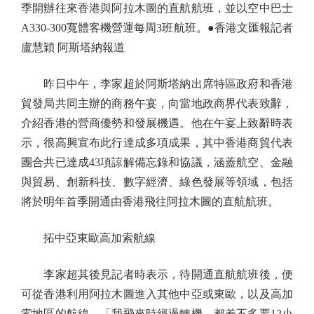
季開辦往來香港與阿拉木圖的直航航班，並以空中巴士
A330-300寬體客機營運每周3班航班。●香港文匯報記者
盧慧穎 阿斯塔納報道
昨日中午，李家超於阿斯塔納出席特區政府和香港
貿發局共同主辦的商務午宴，向當地政商界代表致辭，
介紹香港的營商優勢和發展機遇。他在午宴上致辭時表
示，很高興宣布此行達成多項成果，其中香港商貿代表
團合共已達成43項諒解備忘錄和協議，涵蓋航空、金融
與貿易、創新科技、數字經濟、綠色發展等領域，包括
將於明年首季開通由香港飛往阿拉木圖的直航航班。
拓中亞東歐高加索航線
李家超其後見記者時表示，待開通直航航班後，便
可從香港利用阿拉木圖進入其他中亞或東歐，以及高加
索地區的航線，「我飛來時經過轉機，都差不多要12小