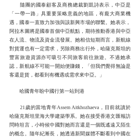
隨團的國泰顧客及商務總裁劉凱詩表示，中亞是
「一帶一路」具重要策略意義的地區，有龐大商業機
遇，國泰一直致力加強與該新興市場的聯繫。她表示，
阿拉木圖將是國泰首個中亞航點，期待推動香港與中亞
在人流、物流及資金流發展。她相信短期而言，新航線
對貨運也有一定需求，另除商務出行外，哈薩克斯坦的
豐富旅遊資源亦可吸引不同旅客前往旅遊。不過她承
認，新航線不可能一開始便賺錢，「但我們覺得無論是
客還是貨，都看到有機遇或需求來中亞。」
哈國青年盼中國行第一站到港
21歲的當地青年Assem Aitkhozhaeva，目前就讀於
哈薩克斯坦里海大學建築學系。她在接受香港文匯報訪
問時坦言，小時候中國對她而言還是一個既遙遠又陌生
的概念。隨年紀漸長，她透過新聞媒體不斷看到中國在