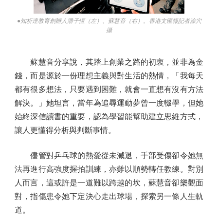
●知析達教育創辦人潘子恆（左）、蘇慧音（右）。香港文匯報記者涂穴
攝
蘇慧音分享說，其踏上創業之路的初衷，並非為金
錢，而是源於一份理想主義與對生活的熱情，「我每天
都有很多想法，只要遇到困難，就會一直想有沒有方法
解決。」她坦言，當年為追尋運動夢曾一度輟學，但她
始終深信讀書的重要，認為學習能幫助建立思維方式，
讓人更懂得分析與判斷事情。
儘管對乒乓球的熱愛從未減退，手部受傷卻令她無
法再進行高強度握拍訓練，亦難以順勢轉任教練。對別
人而言，這或許是一道難以跨越的坎，蘇慧音卻樂觀面
對，指傷患令她下定決心走出球場，探索另一條人生軌
道。