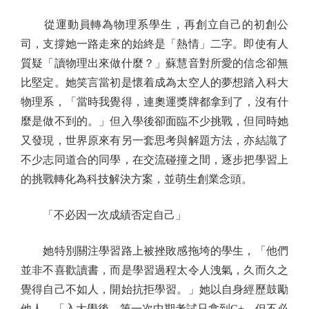
從運動員轉為物理系學生，再創立自己的初創公
司，支撐她一路走來的始終是「熱情」二字。即使有人
質疑「讀物理出來做什麼？」蘇慧音對所愛的信念卻無
比堅定。她笑言當初是懷着成為太空人的夢想踏入科大
物理系，「當時我覺得，連奧運獎牌都拿到了，沒有什
麼是做不到的。」但入學後卻面臨不少挑戰，但同時她
又發現，世界原來有另一套思考與解題方法，亦結識了
不少志同道合的同學，在交流碰撞之間，逐步把學習上
的挑戰轉化為科技解決方案，並萌生創業念頭。
「不必因一次成績否定自己」
她特別關注學習路上被挫敗感拖垮的學生，「他們
並非不喜歡讀書，而是學習過程太令人洩氣，久而久之
覺得自己不如人，開始抗拒學習。」她以自身經歷鼓勵
他人，「入大學後，第一次中期考試只拿到C+，但不必