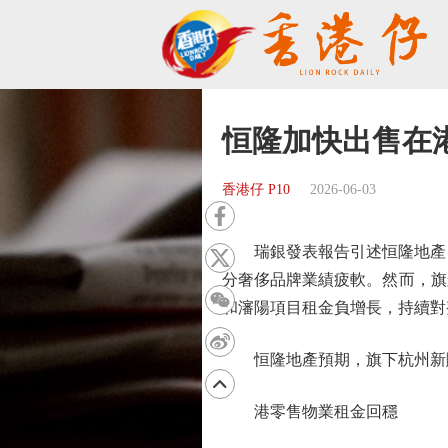
恒隆加快出售在
香港仔 P10
2026-06-03
瑞銀發表報告引述恒隆地產（0
分奢侈品牌業績疲軟。然而，旗
和瀋陽項目租金負增長，持續對
恒隆地產預期，旗下杭州新購物中心
港零售物業租金回穩