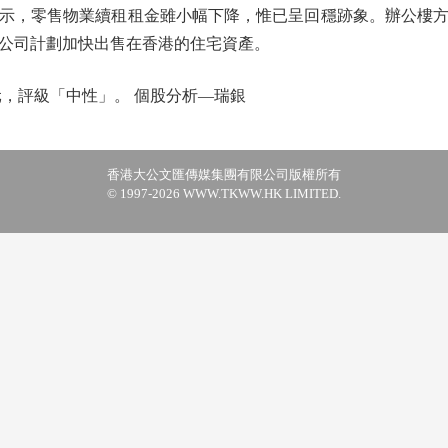
，零售物業續租租金雖小幅下降，惟已呈回穩跡象。辦公樓方
公司計劃加快出售在香港的住宅資產。
，評級「中性」。 個股分析—瑞銀
香港大公文匯傳媒集團有限公司版權所有
© 1997-2026 WWW.TKWW.HK LIMITED.