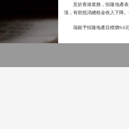
至於香港業務，恒隆地產表示
漲，有助抵消總租金收入下降。
瑞銀予恒隆地產目標價9.6元