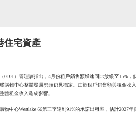
港住宅資產
101）管理層指出，4月份租戶銷售額增速同比放緩至15%，低
艦購物中心整體發展勢頭仍見穩定。由於租戶銷售額與租金收
整體租金收入造成影響。
Westlake 66第三季達到91%的承諾出租率，估計2027