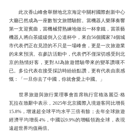
此次香山峰會舉辦地北京海淀中關村國際創新中心
大廳已然成為一座數智文旅體驗館。當機器人樂隊奏響
第一支迎賓曲，當機械臂熟練地做出一杯拿鐵，當茶藝
機器人將白茶緩緩倒入公道杯中，來自56個國家74個城
市代表們正在見證的不只是一場峰會，更是一次旅遊業
的未來預演。在參訪活動中，代表們不僅深切感受到北
京的熱情好客，更對AI為旅遊體驗帶來的變革讚嘆不
已。多位代表在接受採訪時紛紛點讚，更有代表由衷感
慨：「一旦你去了中國，你就會愛上中國。」
世界旅遊與旅行業理事會首席執行官格洛麗亞·格
瓦拉在致辭中表示，2025年北京國際入境遊客同比增長
15.8%，增速超全球平均水平三倍有餘；去年全球旅遊
經濟平均增長4%，中國以9.9%的增幅領跑全球，表現
遠超世界均值兩倍。