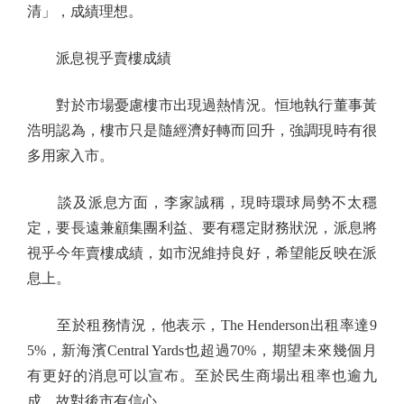
清」，成績理想。
派息視乎賣樓成績
對於市場憂慮樓市出現過熱情況。恒地執行董事黃
浩明認為，樓市只是隨經濟好轉而回升，強調現時有很
多用家入市。
談及派息方面，李家誠稱，現時環球局勢不太穩
定，要長遠兼顧集團利益、要有穩定財務狀況，派息將
視乎今年賣樓成績，如市況維持良好，希望能反映在派
息上。
至於租務情況，他表示，The Henderson出租率達9
5%，新海濱Central Yards也超過70%，期望未來幾個月
有更好的消息可以宣布。至於民生商場出租率也逾九
成，故對後市有信心。