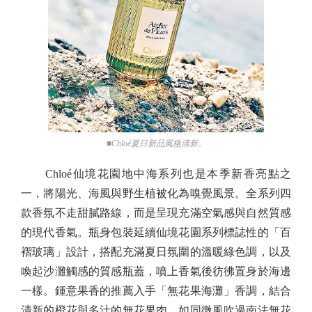
■Chloé夏日新品風格清新。
Chloé仙境花園地中海系列也是本季新香亮點之
一，將陽光、海風與野生植被化為嗅覺風景。全系列四
款香氛不走甜膩路線，而是呈現充滿空氣感與自然質感
的現代香氣。瓶身包裝延續仙境花園系列標誌性的「百
褶玻璃」設計，搭配充滿夏日氛圍的溫暖綠色調，以及
喚起沙灘觸感的質感瓶蓋，噴上香氣後彷彿置身於海邊
一樣。鍾意果香的推薦入手「無花果海灘」香調，結合
清新的橙花與多汁的無花果肉，如同微風吹過南法無花