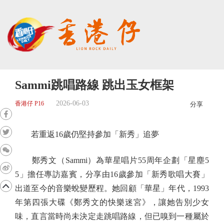
Sammi跳唱路線 跳出玉女框架
2026-06-03
香港仔 P16
分享
若重返16歲仍堅持參加「新秀」追夢
鄭秀文（Sammi）為華星唱片55周年企劃「星塵5
5」擔任專訪嘉賓，分享由16歲參加「新秀歌唱大賽」
出道至今的音樂蛻變歷程。她回顧「華星」年代，1993
年第四張大碟《鄭秀文的快樂迷宮》，讓她告別少女
味，直言當時尚未決定走跳唱路線，但已嗅到一種屬於