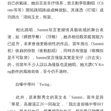
自己的氣味。她自言並非抒情系，曾主動爭取翻唱《Ch
otto等等》開拓跳唱路線成轉捩點。其後憑《叮噹》成
功跳出「清純玉女」框架。
相比跳唱，Sammi坦言更鍾情具藝術感的舞台表
達，如《裸體早餐》《浮雕》，她亦相信觀眾鑑賞能力
已提升，未來會做更藝術性的作品。當年推出《Sammi
初》收錄的快歌《衝動點唱》，同時亦有慢版《唯獨你
是不可取替》，Sammi笑言慢版其實是安仔（許志安）
的，但當年不少人誤以為慢版也是她唱。她大讚CY Ko
ng創作的風格前衛，至今仍不過時。
自曝中學叫「Twing」
此外，原來鄭秀文的英文名「Sammi」當年是與
「華星」高層湯正川一同敲定，「我出道前喺中學叫T