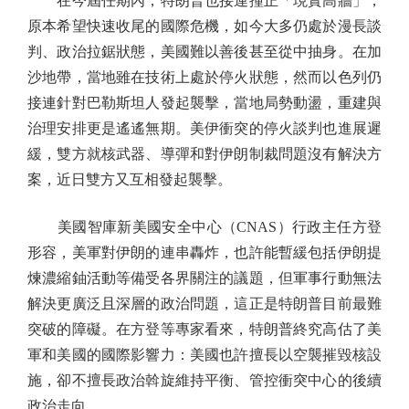
在今屆任期內，特朗普也接連撞正「現實高牆」，
原本希望快速收尾的國際危機，如今大多仍處於漫長談
判、政治拉鋸狀態，美國難以善後甚至從中抽身。在加
沙地帶，當地雖在技術上處於停火狀態，然而以色列仍
接連針對巴勒斯坦人發起襲擊，當地局勢動盪，重建與
治理安排更是遙遙無期。美伊衝突的停火談判也進展遲
緩，雙方就核武器、導彈和對伊朗制裁問題沒有解決方
案，近日雙方又互相發起襲擊。
美國智庫新美國安全中心（CNAS）行政主任方登
形容，美軍對伊朗的連串轟炸，也許能暫緩包括伊朗提
煉濃縮鈾活動等備受各界關注的議題，但軍事行動無法
解決更廣泛且深層的政治問題，這正是特朗普目前最難
突破的障礙。在方登等專家看來，特朗普終究高估了美
軍和美國的國際影響力：美國也許擅長以空襲摧毀核設
施，卻不擅長政治斡旋維持平衡、管控衝突中心的後續
政治走向。