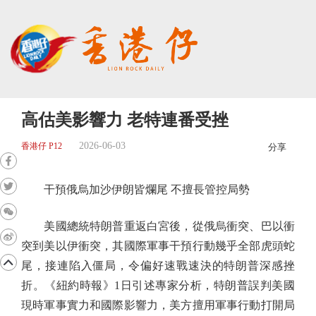
高估美影響力 老特連番受挫
2026-06-03
香港仔 P12
分享
干預俄烏加沙伊朗皆爛尾 不擅長管控局勢
美國總統特朗普重返白宮後，從俄烏衝突、巴以衝
突到美以伊衝突，其國際軍事干預行動幾乎全部虎頭蛇
尾，接連陷入僵局，令偏好速戰速決的特朗普深感挫
折。《紐約時報》1日引述專家分析，特朗普誤判美國
現時軍事實力和國際影響力，美方擅用軍事行動打開局