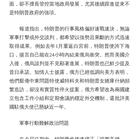
面，卻不擅長管控當地政局發展，尤其後續跟進從來不
是特朗普政府的強項。
報道指出，特朗普的行事風格偏好速戰速決，無論
軍事打擊或外交談判，都希望以強勢且果斷的方式迅速
取得成果。例如去年1月重返白宮前，特朗普便誇下海
口，揚言自己能在24小時內結束俄烏衝突。然而美國介
入後，俄烏談判並不見顯著進展，特朗普也已鮮少提及
昔日承諾。知情人士披露，俄方已經低調向美方表明，
他們厭倦中東問題特使威特科夫和特朗普女婿庫什納頻
繁造訪，卻沒有實質性停火提案，俄方希望改為兩國建
立包含工作小組和定期會議的穩定外交機制，還批評美
國駐俄大使已懸缺近一年。
軍事行動難解政治問題