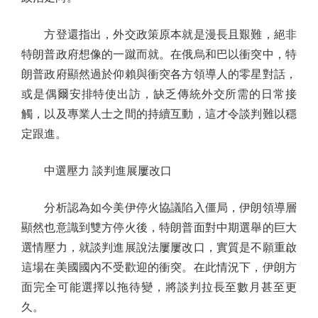
方登還指出，外交政策原本就是漫長且艱難，絕非
特朗普政府想像的一蹴而就。在俄烏和巴以衝突中，特
朗普政府顯然過於仰賴與衝突各方領導人的零星對話，
或是偶爾安排特使出訪，缺乏傳統外交所需的日常接
觸，以及專業人士之間的持續互動，這才令談判難以穩
定跟進。
中選壓力 談判進展屢改口
分析認為如今美伊停火協議陷入僵局，伊朗領導層
顯然也意識到雙方停火後，特朗普面對中期選舉的巨大
選情壓力，就談判進展說法屢屢改口，實質是不願重啟
這場在美國國內不受歡迎的衝突。在此情況下，伊朗方
面完全可能選擇以拖待變，將談判拉長至數月甚至更
久。