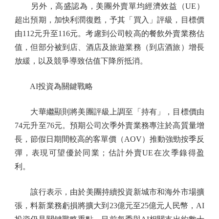
另外，高盛認為，美團外賣單均經濟效益（UE）
超出預期，加快利潤復甦，予其「買入」評級，目標價
由112元升至116元。考慮到公司較高的餐飲外賣業務估
值，但部分被到店、酒店及旅遊業務（到店酒旅）增長
放緩，以及競爭導致估值下降所抵消。
AI投資為關鍵戰略
大華繼顯則將美團評級上調至「持有」，目標價由
74元升至76元。預期公司次季外賣業務專注於高質量增
長，節假日期間較高的客單價（AOV）推動強勁按季反
彈，表現可望優於同業；估計外賣UE在次季錄得盈
利。
該行表示，由於美團持續投資新城市和海外市場擴
張，料新業務虧損將擴大到23億元至25億元人民幣，AI