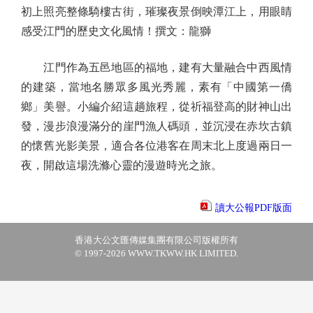
初上照亮整條騎樓古街，璀璨夜景倒映潭江上，用眼睛
感受江門的歷史文化風情！撰文：龍獅
江門作為五邑地區的福地，建有大量融合中西風情
的建築，當地名勝眾多風光秀麗，素有「中國第一僑
鄉」美譽。小編介紹這趟旅程，從祈福登高的財神山出
發，漫步浪漫滿分的崖門漁人碼頭，並沉浸在赤坎古鎮
的懷舊光影美景，適合各位港客在周末北上度過兩日一
夜，開啟這場洗滌心靈的漫遊時光之旅。
讀大公報PDF版面
香港大公文匯傳媒集團有限公司版權所有
© 1997-2026 WWW.TKWW.HK LIMITED.