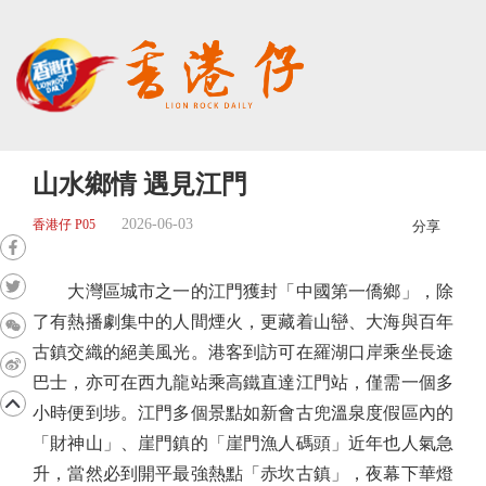
山水鄉情 遇見江門
2026-06-03
香港仔 P05
分享
大灣區城市之一的江門獲封「中國第一僑鄉」，除
了有熱播劇集中的人間煙火，更藏着山巒、大海與百年
古鎮交織的絕美風光。港客到訪可在羅湖口岸乘坐長途
巴士，亦可在西九龍站乘高鐵直達江門站，僅需一個多
小時便到埗。江門多個景點如新會古兜溫泉度假區內的
「財神山」、崖門鎮的「崖門漁人碼頭」近年也人氣急
升，當然必到開平最強熱點「赤坎古鎮」，夜幕下華燈