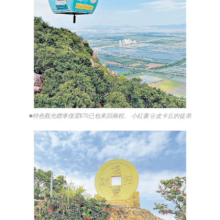
■特色觀光纜車僅需¥70已包來回兩程。 小紅書 @皮卡丘的徒弟