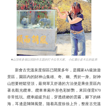
■山頂有多個以招財作主題的打卡位等大家。 小紅書@皮卡丘的徒弟
新會古兜溫泉度假區已開業多年，是國家4A級旅遊
景區，園區內的財神山集雄、奇、幽、秀於一身。財神
山想要輕鬆登頂，最簡單又舒適的方法便是乘坐景區內
著名觀光纜車。纜車車廂外形色彩鮮艷，來回僅需¥70
非常抵玩。纜車緩緩升起，穿透縹緲的雲霧，腳下的林
海，耳邊是陣陣風聲。隨着高度徐徐上升，整座古兜溫