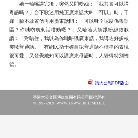
她一輪嘴講完後，突然又問粉絲：「我其實可以講
粵語嗎？」台下歌迷用純正廣東話大叫「可以」時，千
嬅一臉不敢置信再用廣東話問：「可以呀？呢度係粵語
區？你哋啲廣東話咁勁嘅？」又哈哈大笑跟粉絲致歉
謂：「對唔住，我以為你哋唔識廣東話，我講咗好多核
突嘅普通話。」有網民指千嬅自認普通話不標準的表現
很可愛，又發覺她知可以講廣東母語時，人變得特別輕
鬆。
讀大公報PDF版面
香港大公文匯傳媒集團有限公司版權所有
© 1997-2026 WWW.TKWW.HK LIMITED.