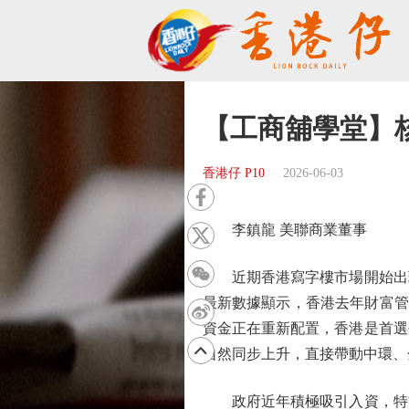
【工商舖學堂】
香港仔 P10
2026-06-03
李鎮龍 美聯商業董事
近期香港寫字樓市場開始出現
最新數據顯示，香港去年財富管
資金正在重新配置，香港是首選
自然同步上升，直接帶動中環、
政府近年積極吸引入資，特首