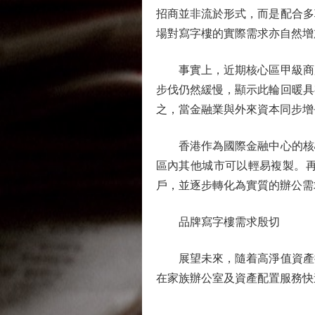
招商並非流於形式，而是配合多
場對寫字樓的實際需求亦自然增
事實上，近期核心區甲級商廈
步伐仍然緩慢，顯示此輪回暖具
之，當金融業與外來資本同步增
香港作為國際金融中心的核心
區內其他城市可以輕易複製。
戶，並逐步轉化為實質的辦公需
品牌寫字樓需求殷切
展望未來，隨着高淨值資產持
在家族辦公室及資產配置服務快