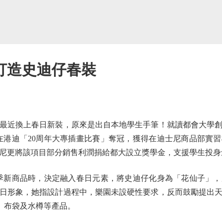
打造史迪仔春裝
近換上春日新裝，原來是出自本地學生手筆！就讀都會大學創
去年在港迪「20周年大專插畫比賽」奪冠，獲得在迪士尼商品部實
尼更將該項目部分銷售利潤捐給都大設立獎學金，支援學生投身
季新商品時，決定融入春日元素，將史迪仔化身為「花仙子」
日形象，她指設計過程中，樂園未設硬性要求，反而鼓勵提出
、布袋及水樽等產品。