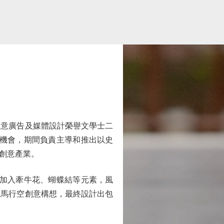
意廣告及媒體設計榮譽文學士二
習機會，期間負責主導和推出以史
創意產業。
，加入牽牛花、蝴蝶結等元素，風
天馬行空創意構想，最終設計出包