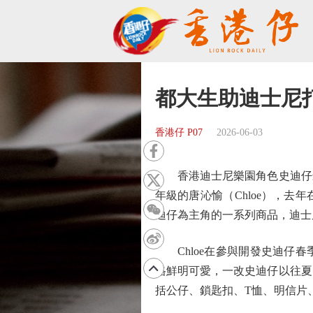
都大生助迪士尼
香港仔 P07
2026-06-03
香港迪士尼樂園角色史迪仔最
年級的唐沁愉（Chloe），
迪仔為主角的一系列商品，迪士
Chloe在參與開發史迪仔春
格鮮明可愛，一改史迪仔以往夏
括公仔、鎖匙扣、T恤、明信片