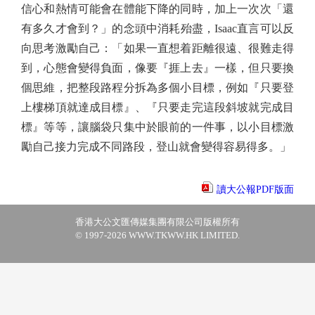
信心和熱情可能會在體能下降的同時，加上一次次「還
有多久才會到？」的念頭中消耗殆盡，Isaac直言可以反
向思考激勵自己：「如果一直想着距離很遠、很難走得
到，心態會變得負面，像要『捱上去』一樣，但只要換
個思維，把整段路程分拆為多個小目標，例如『只要登
上樓梯頂就達成目標』、『只要走完這段斜坡就完成目
標』等等，讓腦袋只集中於眼前的一件事，以小目標激
勵自己接力完成不同路段，登山就會變得容易得多。」
讀大公報PDF版面
香港大公文匯傳媒集團有限公司版權所有
© 1997-2026 WWW.TKWW.HK LIMITED.