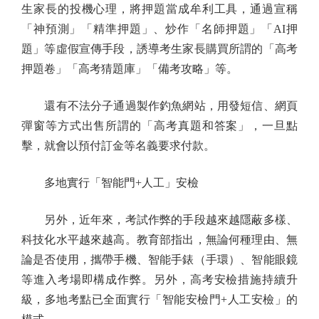
生家長的投機心理，將押題當成牟利工具，通過宣稱
「神預測」「精準押題」、炒作「名師押題」「AI押
題」等虛假宣傳手段，誘導考生家長購買所謂的「高考
押題卷」「高考猜題庫」「備考攻略」等。
還有不法分子通過製作釣魚網站，用發短信、網頁
彈窗等方式出售所謂的「高考真題和答案」，一旦點
擊，就會以預付訂金等名義要求付款。
多地實行「智能門+人工」安檢
另外，近年來，考試作弊的手段越來越隱蔽多樣、
科技化水平越來越高。教育部指出，無論何種理由、無
論是否使用，攜帶手機、智能手錶（手環）、智能眼鏡
等進入考場即構成作弊。另外，高考安檢措施持續升
級，多地考點已全面實行「智能安檢門+人工安檢」的