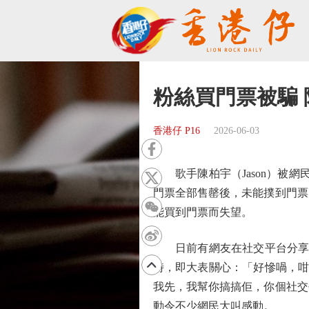
粉絲買門票被騙
香港仔 P16
2026-06-03
歌手陳柏宇（Jason）被網民
門票全部售罄後，未能撲到門票
能買到門票而失望。
日前有網友在社交平台分享Jas
時，即大表關心：「好慘喎，咁
我先，我幫你搞搞佢，你個社交
動令不少網民大叫感動。