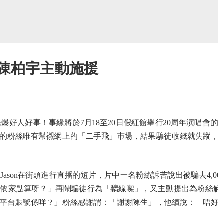
 陳柏宇主動施援
爆好人好事！事緣將於7月18至20日假紅館舉行20周年演唱
的粉絲唯有幫襯網上的「二手飛」巿場，結果騙徒收錢就失蹤
on在街頭進行直播的短片，片中一名粉絲訴苦說出被騙去4,000
依家點算呀？」再鬧騙徒行為「黐線㗎」，又主動提出為粉絲
平台賬號係咩？」粉絲感謝謂：「謝謝陳生」，他續說：「唔