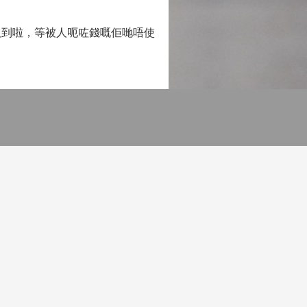
取到啦，等被人呃咗錢嘅佢哋唔使