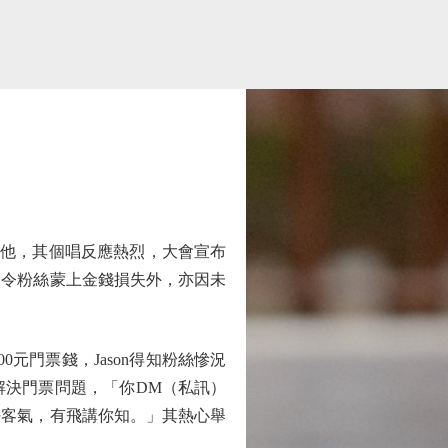
會的他，其個唱反應熱烈，大會宣布
，令粉絲蒙上金錢損失外，亦因未
元門票錢，Jason得知粉絲慘況
解決門票問題，「你DM（私訊）
好客氣，有飛講你知。」其熱心舉