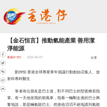
【金石恒言】推動氫能產業 善用潔
淨能源
2026-06-03
香港仔 P03
分享
劉仲恒 香港全球專業青年倡議行動創始召集人、放
射科專科醫生
筆者有位朋友是巴士迷，對不同巴士的型號瞭若指
掌。有一天他坐我的順風車，指着一輛剛走過的巴士興
奮地說，那是輛氫能巴士。然後他滔滔不絕地講到氫能