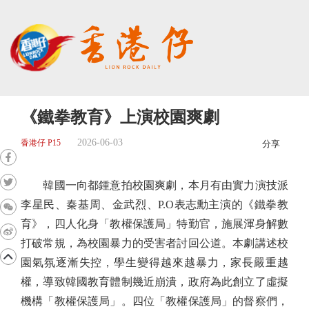
《鐵拳教育》上演校園爽劇
2026-06-03
香港仔 P15
分享
韓國一向都鍾意拍校園爽劇，本月有由實力演技派
李星民、秦基周、金武烈、P.O表志勳主演的《鐵拳教
育》，四人化身「教權保護局」特勤官，施展渾身解數
打破常規，為校園暴力的受害者討回公道。本劇講述校
園氣氛逐漸失控，學生變得越來越暴力，家長嚴重越
權，導致韓國教育體制幾近崩潰，政府為此創立了虛擬
機構「教權保護局」。四位「教權保護局」的督察們，