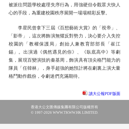
被派往問題學校處理失序行為，用強硬但令觀眾大快人
心的手段，為重建校園秩序展開一場場精彩反擊。
李星民曾拿下三屆《百想藝術大賞》的「視帝」、
「影帝」，這次將飾演無懼反對勢力，決心要介入失控
校園的「教權保護局」創始人兼教育部部長「崔江
錫」。出演過《偶然遇見的你》、《臥底高中》等劇
集，展現百變演技的秦基周，飾演具有頂尖格鬥能力的
隊員「任韓林」，身手超強的她預計將在劇裏上演大量
格鬥動作戲份，令劇迷們充滿期待。
讀大公報PDF版面
香港大公文匯傳媒集團有限公司版權所有
© 1997-2026 WWW.TKWW.HK LIMITED.