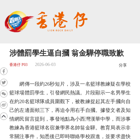
涉體罰學生逼自摑 翁金驊停職致歉
2026-06-03
香港仔 P03
分享
網傳一段約26秒短片，涉及一名籃球教練疑在學校
籃球場體罰學生，引發網民熱議。片段顯示一名男學生
在約20名籃球隊成員圍觀下，被教練捉起其左手摑向自
己的左邊面頰三下，再迫令用右手自摑。據發文者及知
情網民留言提到，事發地點為小西灣漢華中學，而涉事
教練為香港籃球名宿兼學界名帥翁金驊。教育局表示非
常關注事件，知悉後已即時聯絡學校跟進，並要求盡快