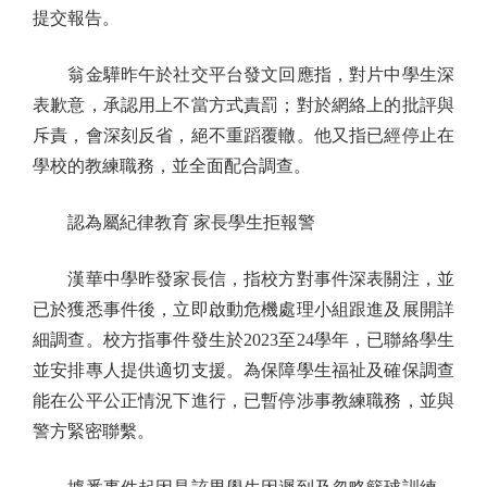
提交報告。
翁金驊昨午於社交平台發文回應指，對片中學生深
表歉意，承認用上不當方式責罰；對於網絡上的批評與
斥責，會深刻反省，絕不重蹈覆轍。他又指已經停止在
學校的教練職務，並全面配合調查。
認為屬紀律教育 家長學生拒報警
漢華中學昨發家長信，指校方對事件深表關注，並
已於獲悉事件後，立即啟動危機處理小組跟進及展開詳
細調查。校方指事件發生於2023至24學年，已聯絡學生
並安排專人提供適切支援。為保障學生福祉及確保調查
能在公平公正情況下進行，已暫停涉事教練職務，並與
警方緊密聯繫。