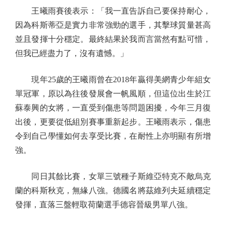
王曦雨賽後表示：「我一直告訴自己要保持耐心，
因為科斯蒂亞是實力非常強勁的選手，其擊球質量甚高
並且發揮十分穩定。最終結果於我而言當然有點可惜，
但我已經盡力了，沒有遺憾。」
現年25歲的王曦雨曾在2018年贏得美網青少年組女
單冠軍，原以為往後發展會一帆風順，但這位出生於江
蘇泰興的女將，一直受到傷患等問題困擾，今年三月復
出後，更要從低組別賽事重新起步。王曦雨表示，傷患
令到自己學懂如何去享受比賽，在耐性上亦明顯有所增
強。
同日其餘比賽，女單三號種子斯維亞特克不敵烏克
蘭的科斯秋克，無緣八強。德國名將茲維列夫延續穩定
發揮，直落三盤輕取荷蘭選手德容晉級男單八強。