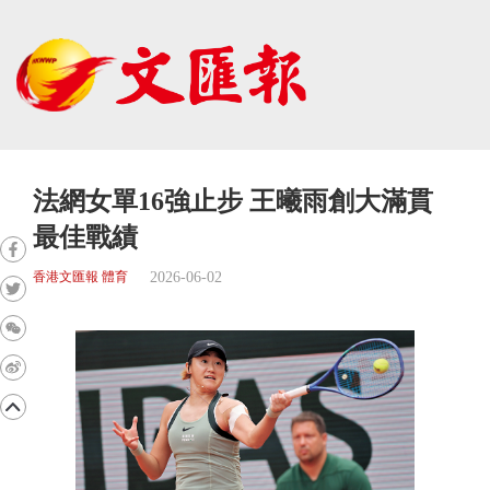
法網女單16強止步 王曦雨創大滿貫
最佳戰績
2026-06-02
香港文匯報 體育