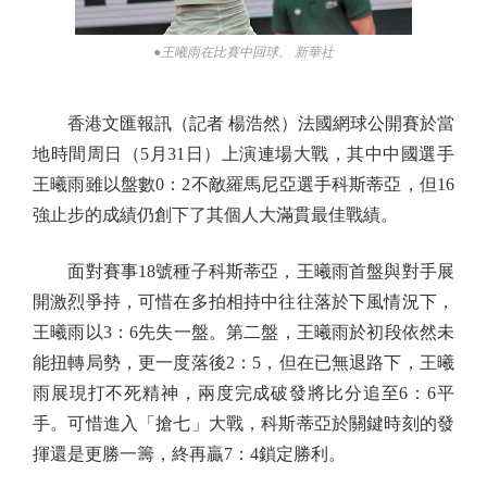
●王曦雨在比賽中回球。 新華社
香港文匯報訊（記者 楊浩然）法國網球公開賽於當
地時間周日（5月31日）上演連場大戰，其中中國選手
王曦雨雖以盤數0：2不敵羅馬尼亞選手科斯蒂亞，但16
強止步的成績仍創下了其個人大滿貫最佳戰績。
面對賽事18號種子科斯蒂亞，王曦雨首盤與對手展
開激烈爭持，可惜在多拍相持中往往落於下風情況下，
王曦雨以3：6先失一盤。第二盤，王曦雨於初段依然未
能扭轉局勢，更一度落後2：5，但在已無退路下，王曦
雨展現打不死精神，兩度完成破發將比分追至6：6平
手。可惜進入「搶七」大戰，科斯蒂亞於關鍵時刻的發
揮還是更勝一籌，終再贏7：4鎖定勝利。