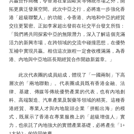
共贏合作商機，令香港在鞏固歐美等傳統市場之外，開
拓更廣泛發展空間。此次中亞之行，必將進一步強化香
港「超級聯繫人」的功能，令香港、內地和中亞的經貿
交往更緊密。正如李家超出發前在社交平台發文所指：
「我們將共同探索中亞的無限潛力，深入了解這個充滿
活力的新興市場，在跨領域的交流中碰撞思想，在優勢
互補中實現共贏。相信這次旅程一定會收穫滿滿，為香
港、內地與中亞地區長期經貿合作開啟新篇章。」
此次代表團的成員組成，體現了「一國兩制」下高
層次的「兩地聯動」。代表團成員既有香港金融、法
律、基建、傳媒等傳統優勢產業的代表，也有內地創
科、高端製造、汽車產業及製藥等領域的精英。這種香
港經貿、專業人才與內地龍頭企業「拼船出海」的模
式，既展示了香港在專業服務上的「超級增值人」實
力，也依託了內地強大的實體產業基礎，必將產生「1+
1大於2」的協同效應。