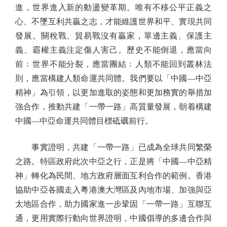
進，世界進入新的動盪變革期。唯有不移公平正義之
心、不墜互利共贏之志，才能維護世界和平、實現共同
發展。關稅戰、貿易戰沒有贏家，單邊主義、保護主
義、霸權主義注定傷人害己。歷史不能倒退，應當向
前﹔世界不能分裂，應當團結﹔人類不能回到叢林法
則，應當構建人類命運共同體。我們要以「中國—中亞
精神」為引領，以更加進取的姿態和更加務實的舉措加
強合作，推動共建「一帶一路」高質量發展，朝着構建
中國—中亞命運共同體目標砥礪前行。
事實證明，共建「一帶一路」已成為全球共同繁榮
之路。特區政府此次中亞之行，正是將「中國—中亞精
神」轉化為民間、地方政府層面互利合作的範例。香港
協助中亞各國走入粵港澳大灣區及內地市場、加強與亞
太地區合作，助力國家進一步鞏固「一帶一路」互聯互
通，更用實際行動向世界證明，中國倡導的多邊合作與