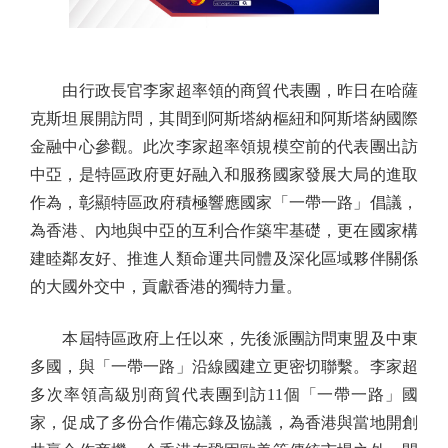
由行政長官李家超率領的商貿代表團，昨日在哈薩
克斯坦展開訪問，其間到阿斯塔納樞紐和阿斯塔納國際
金融中心參觀。此次李家超率領規模空前的代表團出訪
中亞，是特區政府更好融入和服務國家發展大局的進取
作為，彰顯特區政府積極響應國家「一帶一路」倡議，
為香港、內地與中亞的互利合作築牢基礎，更在國家構
建睦鄰友好、推進人類命運共同體及深化區域夥伴關係
的大國外交中，貢獻香港的獨特力量。
本屆特區政府上任以來，先後派團訪問東盟及中東
多國，與「一帶一路」沿線國建立更密切聯繫。李家超
多次率領高級別商貿代表團到訪11個「一帶一路」國
家，促成了多份合作備忘錄及協議，為香港與當地開創