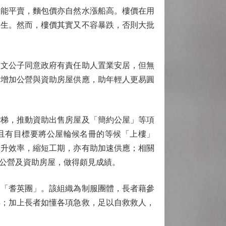
能平賣，麵包價亦自然水漲船高。樓價在用
遂生。然而，樓價其實又不容暴跌，否則大批
文公子同意政府有責任助人置業安居，但無
量增加公營與資助房屋供應，助年輕人更易圓
梯，推動資助出售房屋及「簡約公屋」等項
而且有目標要將公屋輪候名冊的等候「上樓」
提升效率，縮短工期，亦有助加速供應；相關
公營及資助房屋，做得頗見成績。
「耆英團」。該組織為制服團體，長者藉參
得；加上長者如懂各項急救，足以自救救人，