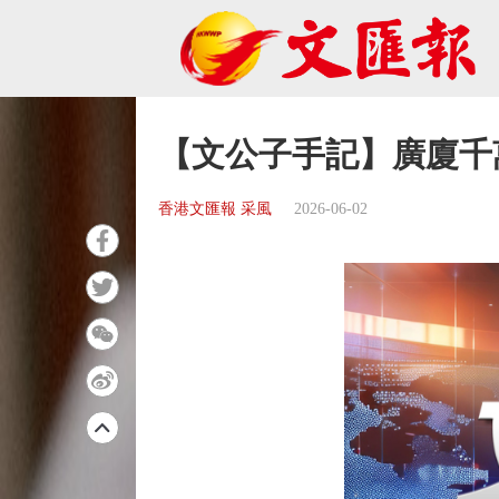
【文公子手記】廣廈千
香港文匯報 采風
2026-06-02