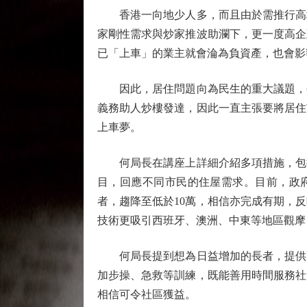
香港一向地少人多，而且由於需推行高地
家剛性需求與炒家推波助瀾下，更一度高企
已「上車」的業主就會淪為負資產，也會影
因此，居住問題向為民生的重大議題，每
義務助人炒樓發達，因此一直主張要將居住
上車夢。
何局長在講座上詳細介紹多項措施，包括
目，回應不同市民的住屋需求。目前，政府
者，趨降至低於10萬，相信亦完成有期，
技術更吸引西班牙、澳洲、中東等地區觀摩
何局長提到想為日益增加的長者，提供更
加步操、急救等訓練，既能善用時間服務社
相信可令社區獲益。