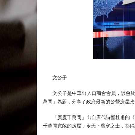
文公子
文公子是中華出入口商會會員，該會於5
萬間」為題，分享了政府最新的公營房屋政
「廣廈千萬間」出自唐代詩聖杜甫的《茅
千萬間寬敞的房屋，令天下貧寒之士，都得