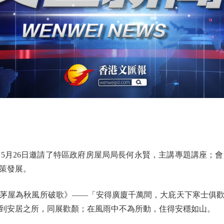
月26日邀請了特區政府房屋局局長何永賢，主講專題講座；會
策發展。
屋為秋風所破歌》——「安得廣廈千萬間，大庇天下寒士俱歡
到安居之所，同展歡顏；在風雨中不為所動，住得安穩如山。