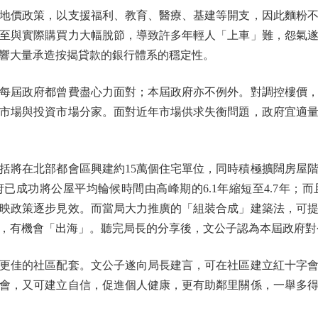
價政策，以支援福利、教育、醫療、基建等開支，因此麵粉不
至與實際購買力大幅脫節，導致許多年輕人「上車」難，怨氣
響大量承造按揭貸款的銀行體系的穩定性。
屆政府都曾費盡心力面對；本屆政府亦不例外。對調控樓價，
市場與投資市場分家。面對近年市場供求失衡問題，政府宜適
將在北部都會區興建約15萬個住宅單位，同時積極擴闊房屋階
已成功將公屋平均輪候時間由高峰期的6.1年縮短至4.7年；
反映政策逐步見效。而當局大力推廣的「組裝合成」建築法，可
，有機會「出海」。聽完局長的分享後，文公子認為本屆政府對
佳的社區配套。文公子遂向局長建言，可在社區建立紅十字會
會，又可建立自信，促進個人健康，更有助鄰里關係，一舉多