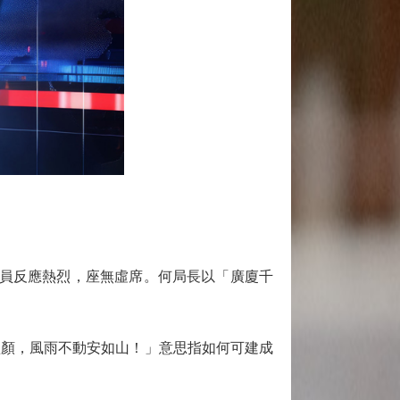
員反應熱烈，座無虛席。何局長以「廣廈千
顏，風雨不動安如山！」意思指如何可建成