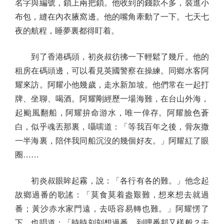
名字與編號，鎖上兩把鎖。他收到的錢款不多，裝進小
布包，縫在內衣腋窩邊。他的嘴角牽動了一下。七天七
夜的航程，睡夢裏都得盯着。
到了香港碼頭，初炎叔彷彿一下輕鬆了幾斤。他的
租房在碼頭邊，可以看見英國警察在操練。同鄉水客阿
耀來訪。阿耀小他幾歲，走水新加坡。他們常在一起打
牌、坐聊、喝酒。阿耀剛經歷一場海難，在台山外海，
起颱風翻船，阿耀拚命游水，唯一倖存。阿耀臉色蒼
白，似乎魂丟那裏，囁嚅道：「等我百年之後，骨灰撒
一半海裏，陪伴我同船沉沒的幾個好友。」阿耀紅了眼
圈……
初炎叔眼眸起霧，說：「各行有各的難。」他念起
故鄉過番的歌謠：「莫食莫着盎艱難，想來想去就過
番；黃沙赤水家門遠，去唔容易轉也難。」阿耀愣了
下，也唱道：「時時刻刻想過番，到哩番邦又樣般？去