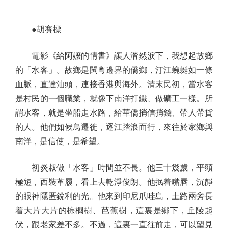
●胡賽標
電影《給阿嬤的情書》讓人潸然淚下，我想起故鄉
的「水客」。故鄉是閩粵邊界的僑鄉，汀江蜿蜒如一條
血脈，直達汕頭，連接香港與海外。清末民初，當水客
是村民的一個職業，就像下南洋打鐵、做礦工一樣。所
謂水客，就是坐船走水路，給華僑捎信捎錢、帶人帶貨
的人。他們如候鳥遷徙，逐江踏浪而行，來往於家鄉與
南洋，是信使，是希望。
初炎叔做「水客」時間並不長。他三十幾歲，平頭
極短，西裝革履，看上去乾淨俊朗。他抿着嘴唇，沉靜
的眼神隱匿銳利的光。他來到印尼爪哇島，土路兩旁長
着大片大片的棕櫚樹、芭蕉樹，這裏是鄉下，丘陵起
伏，跟老家差不多。不過，這裏一直往前走，可以望見