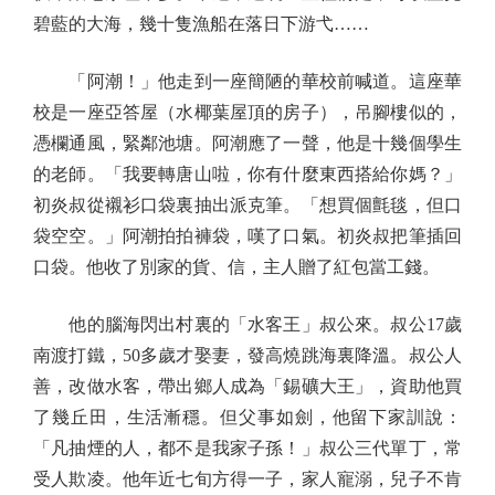
碧藍的大海，幾十隻漁船在落日下游弋……
「阿潮！」他走到一座簡陋的華校前喊道。這座華
校是一座亞答屋（水椰葉屋頂的房子），吊腳樓似的，
憑欄通風，緊鄰池塘。阿潮應了一聲，他是十幾個學生
的老師。「我要轉唐山啦，你有什麼東西搭給你媽？」
初炎叔從襯衫口袋裏抽出派克筆。「想買個氈毯，但口
袋空空。」阿潮拍拍褲袋，嘆了口氣。初炎叔把筆插回
口袋。他收了別家的貨、信，主人贈了紅包當工錢。
他的腦海閃出村裏的「水客王」叔公來。叔公17歲
南渡打鐵，50多歲才娶妻，發高燒跳海裏降溫。叔公人
善，改做水客，帶出鄉人成為「錫礦大王」，資助他買
了幾丘田，生活漸穩。但父事如劍，他留下家訓說：
「凡抽煙的人，都不是我家子孫！」叔公三代單丁，常
受人欺凌。他年近七旬方得一子，家人寵溺，兒子不肯