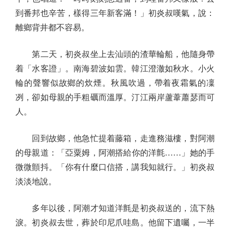
到番邦也辛苦，樣得三年新客滿！」初炎叔嘆氣，說：
離鄉背井都不容易。
第二天，初炎叔坐上去汕頭的渣華輪船，他隨身帶
着「水客證」。南海碧波如雲。韓江澄澈如秋水。小火
輪的聲響似故鄉的炊煙。秋風吹過，帶着夜霜氣的凜
冽，卻如母親的手粗礪而溫厚。汀江兩岸蘆葦蕭瑟而可
人。
回到故鄉，他急忙提着藤箱，走進務滋樓，對阿潮
的母親道：「亞粟姆，阿潮搭給你的洋氈……」她的手
微微顫抖。「你有什麼口信搭，講我知就行。」初炎叔
淡淡地說。
多年以後，阿潮才知道洋氈是初炎叔送的，流下熱
淚。初炎叔去世，葬於印尼爪哇島。他留下遺囑，一半