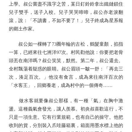
上學。叔公嘗盡不識字之苦，某日釘鈴鈴拿出鐵鏈鎖住
兒子雙手，送子入校。兒子哭哭啼啼，叔公亦老淚翻
滾，說：「不讀書，不如不要了！」兒子終成為星系報
的鄉土作家。
叔公如一棵轉了73圈年輪的古松，鶴髮童顏，掐指
一算，已經來往七洲洋97次。村民勸他說：你要把老骨
頭丟在南洋嗎？叔公笑笑，默然。第二年，叔公還去。
全村飄蕩着疑惑的眼睛。叔公眉頭一皺一舒：「再去三
次，湊足百次。」他沒有食言，成為來往南洋百次的
「水客王」，回鄉養老，成為村中的一個傳奇……
做水客就要像叔公那樣，有一種「氣」在胸中激
盪。這種義氣會發光，讓人羨慕。初炎叔喜歡這行，不
只是一項生意。它有行業規範，也有自己的操守。他把
收到的貨，分別裝入爪哇藤箱裏，箱面用墨水標上他的