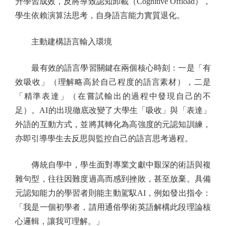
升學習成效，反將導致認知卸載（Cognitive Offload），
學生依賴演算法思考，自身語言能力實質退化。
主動建構語言輸入環境
最有效的語言學習關鍵在兩個核心時刻：一是「有
效吸收」（理解略高於自己程度的語言素材），二是
「精準表達」（在嘗試輸出的過程中發現自己的不
足）。AI的出現徹底改變了大學生「吸收」與「表達」
外語的互動方式，並將其轉化為高強度的元認知訓練，
亦即引導學生去反思與監控自己的語言思考過程。
傳統自學中，學生面對專業文獻中艱深的術語與複
雜句型，往往因難度過高而感到挫敗，甚至放棄。具備
元認知能力的學習者則能主動駕馭AI，例如發出指令：
「我是一個初學者，請用通俗學術英語解構此段理論核
心邏輯，讓我可理解。」