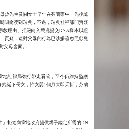
父母曾先生及關女士早年在芬蘭家中，先後誕
緝期間偷渡到瑞典，不過，瑞典社福部門質疑
「宗教理由」拒絕向入境處提交DNA樣本以證
人士質疑，這對父母的行為已涉嫌疏忽照顧兒
對父母會面。
被當地社福局強行帶走看管，至今仍維持監護
分娩誕下長女，惟女嬰1個月大即夭折，芬蘭
由」拒絕向當地政府提供親子鑑定所需的DN