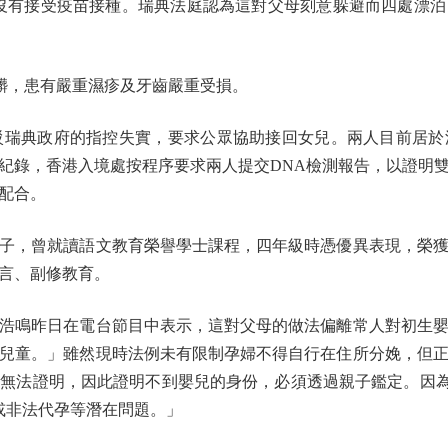
，也沒有接受疫苗接種。瑞典法庭認為這對父母刻意躲避而四處漂
髒，患有嚴重濕疹及牙齒嚴重受損。
瑞典政府的指控失實，要求公眾協助接回女兒。兩人目前居於
紀錄，香港入境處按程序要求兩人提交DNA檢測報告，以證明
配合。
，曾就讀語文教育榮譽學士課程，四年級時憑優異表現，榮獲
言、副修教育。
鳴昨日在電台節目中表示，這對父母的做法偏離常人對初生嬰
兒童。」雖然現時法例未有限制孕婦不得自行在住所分娩，但
無法證明，因此證明不到嬰兒的身份，必須透過親子鑑定。因
或非法代孕等潛在問題。」