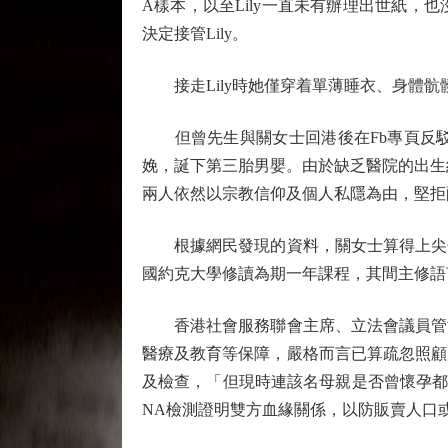
A樣本，以至Lily一直未有辦理出世紙
決定接管Lily。
接走Lily時她僅穿着單薄睡衣、身體骯
但曾先生與關女士回港後在Fb專頁反駁
娩，誕下第三胎男嬰。由於缺乏醫院的出生
兩人依然以宗教信仰及個人私隱為由，堅拒
根據網民發現的資料，關女士算得上尖子
國約克大學修讀為期一年課程，其間主修語
香港社會服務聯會主席、立法會議員管浩
醫療及教育等保障，嚴格而言已算疏忽照顧
及檢查，「但現時連該名母親是否曾懷孕都
NA檢測證明雙方血緣關係，以防販賣人口