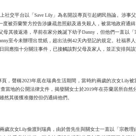
交平台以「Save Lily」為名開設專頁引起網民熱論。涉事
一度被芬蘭警方控告涉嫌疏忽照顧及過失殺人，被當地政府通
常父母其後返港，早前在家分娩誕下幼子Danny，但他們一直以
anny至今未辦理出世紙，超出法例42天內登記的規定。社福界
日回應指十分關注事件，已接觸該對父母及家人，並正安排與該
聲稱2023年底在瑞典生活期間，當時約兩歲的次女Lily
查當地的公開法律文件，揭發關女士於2019年在芬蘭居所自然
雖然其後獲准撤控但仍通緝他們。
次女Lily偷渡到瑞典，由於曾先生與關女士一直以「宗教理