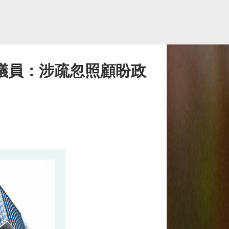
 議員：涉疏忽照顧盼政