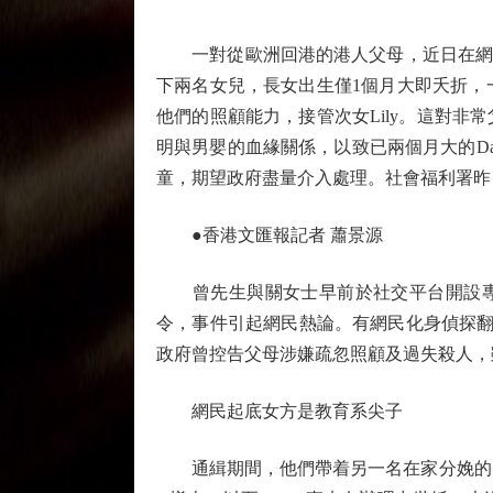
一對從歐洲回港的港人父母，近日在網上社
下兩名女兒，長女出生僅1個月大即夭折，
他們的照顧能力，接管次女Lily。這對非
明與男嬰的血緣關係，以致已兩個月大的D
童，期望政府盡量介入處理。社會福利署昨
●香港文匯報記者 蕭景源
曾先生與關女士早前於社交平台開設專頁，
令，事件引起網民熱論。有網民化身偵探翻
政府曾控告父母涉嫌疏忽照顧及過失殺人，
網民起底女方是教育系尖子
通緝期間，他們帶着另一名在家分娩的兩歲