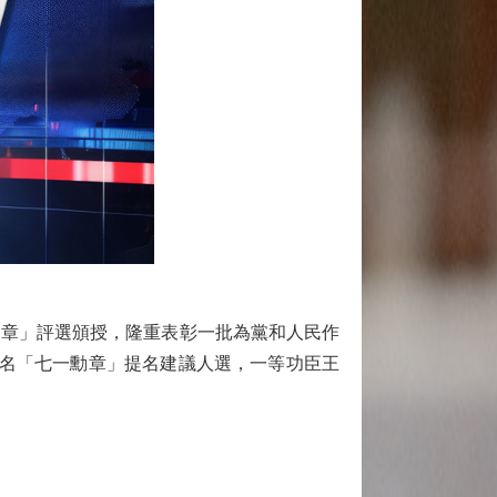
勳章」評選頒授，隆重表彰一批為黨和人民作
8名「七一勳章」提名建議人選，一等功臣王