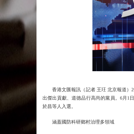
香港文匯報訊（記者 王玨 北京報道）2
出傑出貢獻、道德品行高尚的黨員。6月1
於昌等人入選。
涵蓋國防科研鄉村治理多領域