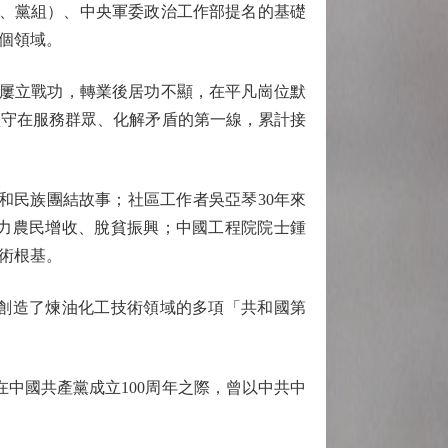
、黨組）、中央軍委政治工作部提名的基礎
個領域。
屢立戰功，轉業後居功不顯，在平凡崗位默
堅守在服務群眾、化解矛盾的第一線，累計接
民族團結故事；社區工作者吳亞琴30年來
力農民增收、脫貧振興；中國工程院院士鍾
術根基。
創造了煉油化工技術領域的多項「共和國第
中國共產黨成立100周年之際，曾以中共中