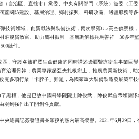
（自治區、直轄市）黨委、中央有關部門（系統）黨委（工委
涵蓋國防建設、基層治理、鄉村振興、科研攻關、邊疆服務等多
技術領域，創新戰法與裝備技術，兩次擊落U-2高空偵察機，
村莊脫貧致富、助力鄉村振興；基層調解標兵馬善祥，30多年
500餘件。
區，守護各族群眾生命健康的同時講述邊疆醫療衞生事業巨變和
培育治理骨幹；農業專家趙亞夫扎根鄉土，推廣農業新技術，助
攻克多項行業「卡脖子」難題，為國家重大裝備製造發展築牢技
黑框，他是已故中國科學院院士陳俊武，陳俊武曾帶領團隊
由弱到強作出了開創性貢獻。
總書記簽發證書並頒授的黨內最高榮譽。2021年6月29日，在