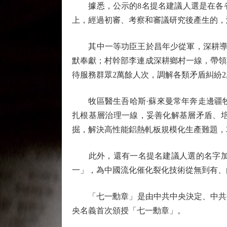
據悉，公示的8名提名建議人選是在各省
上，經過初審、考察和審議研究後產生的，
其中一等功臣王於昌年少從軍，深耕導彈
默奉獻；村幹部李連成深耕鄉村一線，帶領
待服務群眾2萬餘人次，調解各類矛盾糾紛2,
牧區醫生吾哈斯·蘇來曼常年奔走邊疆牧
扎根基層治理一線，妥善化解基層矛盾、
掘，解決高性能鋁熱軋板規模化生產難題，
此外，還有一名提名建議人選的名字加了
一」，為中國流化催化裂化技術從無到有、
「七一勳章」是由中共中央決定、中共中央
央名義首次頒授「七一勳章」。