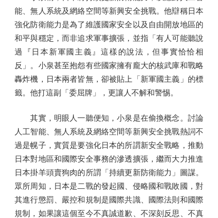
能、無人系統及網絡空間等新興安全挑戰。他辯稱日本
強化防衛能力是為了維護國家安全以及自由開放地區的
和平與穩定，而非追求軍事擴張，並指「有人可能聽說
過『日本新軍國主義』這樣的說法，但事實恰恰相
反」。小泉甚至抱怨有些國家擁有龐大的核武庫和戰略
轟炸機，日本兩者皆無，卻被貼上「新軍國主義」的標
籤。他打這副「委屈牌」，更讓人不解和警惕。
其實，明眼人一聽便知，小泉是在偷換概念。討論
人工智能、無人系統及網絡空間等新興安全挑戰熱詞不
過是幌子，實質是要強化日本的所謂新安全戰略，推動
日本對地區和國際安全事務的滲透擴張，繼而大力推進
日本掛羊頭賣狗肉的所謂「持續更新防衛能力」圖謀。
眾所周知，日本是二戰的發起國、侵略國和戰敗國，對
其進行懲罰、嚴控和規制是國際共識、國際法則和國際
規制，如果讓這個至今不真誠道歉、不深刻反思、不真