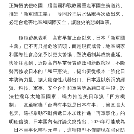
正悔悟的侵略國、殘害國和戰敗國重走軍國主義道路、
推進「新軍國主義」，等同於把洪水猛獸再次放出來，
必定會危害地區和國際安全，讓歷史的悲劇重演。
種種跡象表明，高市早苗上台以來，日本「新軍國
主義」已不再只是危險苗頭，而是現實威脅，地區國家
和國際社會必須予以更大警惕，堅決遏制其成勢蔓延。
輿論注意到，近期高市早苗發表施政和新政演說，不斷
聲言修改日本的「和平憲法」，提出要從根本上強化日
本防衛力量、擴大殺傷性武器出口。日本還以所謂的經
貿、科技、軍事、安全合作和軍演等為藉口和手段，設
法拉攏印太地區國家，竭力推進美日印澳「四方機
制」，甚至喧嚷「台灣有事就是日本有事」，簡直膽大
包天。這些舉動不斷傳遞日本加速推進「再軍事化」的
明確信號。日本國內有評論尖銳指出，2026年可能成為
「日本軍事化轉型元年」，這種轉型不僅體現在強化防