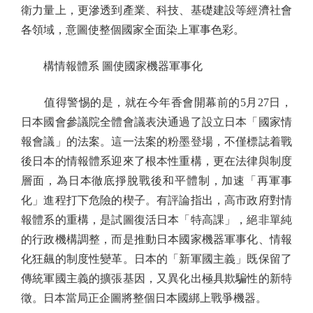
衛力量上，更滲透到產業、科技、基礎建設等經濟社會
各領域，意圖使整個國家全面染上軍事色彩。
構情報體系 圖使國家機器軍事化
值得警惕的是，就在今年香會開幕前的5月27日，
日本國會參議院全體會議表決通過了設立日本「國家情
報會議」的法案。這一法案的粉墨登場，不僅標誌着戰
後日本的情報體系迎來了根本性重構，更在法律與制度
層面，為日本徹底掙脫戰後和平體制，加速「再軍事
化」進程打下危險的楔子。有評論指出，高市政府對情
報體系的重構，是試圖復活日本「特高課」，絕非單純
的行政機構調整，而是推動日本國家機器軍事化、情報
化狂飆的制度性變革。日本的「新軍國主義」既保留了
傳統軍國主義的擴張基因，又異化出極具欺騙性的新特
徵。日本當局正企圖將整個日本國綁上戰爭機器。