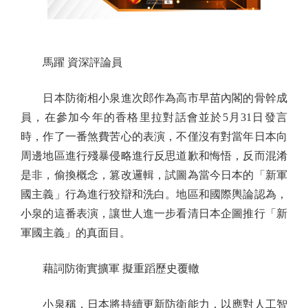
馬躍 資深評論員
日本防衛相小泉進次郎作為高市早苗內閣的骨幹成
員，在參加今年的香格里拉對話會並於5月31日發言
時，作了一番煞費苦心的表演，不僅沒有對當年日本向
周邊地區進行殘暴侵略進行反思道歉和悔悟，反而混淆
是非，偷換概念，篡改邏輯，試圖為當今日本的「新軍
國主義」行為進行狡辯和洗白。地區和國際輿論認為，
小泉的這番表演，讓世人進一步看清日本企圖推行「新
軍國主義」的真面目。
藉詞防衛實擴軍 擬重蹈歷史覆轍
小泉稱，日本將持續更新防衛能力，以應對人工智