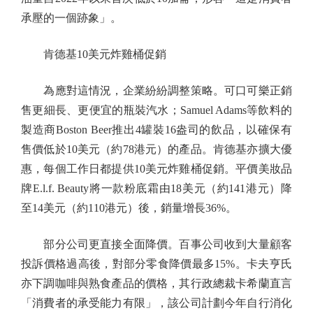
承壓的一個跡象」。
肯德基10美元炸雞桶促銷
為應對這情況，企業紛紛調整策略。可口可樂正銷
售更細長、更便宜的瓶裝汽水；Samuel Adams等飲料的
製造商Boston Beer推出4罐裝16盎司的飲品，以確保有
售價低於10美元（約78港元）的產品。肯德基亦擴大優
惠，每個工作日都提供10美元炸雞桶促銷。平價美妝品
牌E.l.f. Beauty將一款粉底霜由18美元（約141港元）降
至14美元（約110港元）後，銷量增長36%。
部分公司更直接全面降價。百事公司收到大量顧客
投訴價格過高後，對部分零食降價最多15%。卡夫亨氏
亦下調咖啡與熟食產品的價格，其行政總裁卡希蘭直言
「消費者的承受能力有限」，該公司計劃今年自行消化