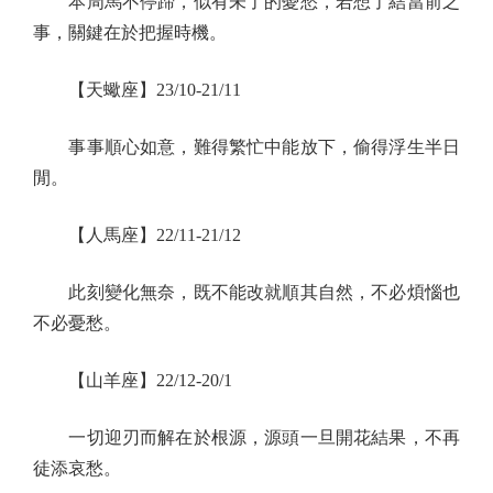
本周馬不停蹄，似有未了的憂愁，若想了結當前之
事，關鍵在於把握時機。
【天蠍座】23/10-21/11
事事順心如意，難得繁忙中能放下，偷得浮生半日
閒。
【人馬座】22/11-21/12
此刻變化無奈，既不能改就順其自然，不必煩惱也
不必憂愁。
【山羊座】22/12-20/1
一切迎刃而解在於根源，源頭一旦開花結果，不再
徒添哀愁。