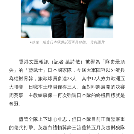
●森保一揚言日本隊將以冠軍為目標。 資料圖片
香港文匯報訊（記者 葉詩敏）被譽為「隊史最頂
尖」的「藍武士」日本國家隊，今屆大軍陣容以外流兵
為絕對骨幹，旅歐球員多達23人，其中12人效力歐洲五
大聯賽，日職本土球員僅得三人。面對即將展開的決賽
周賽事，主教練森保一再次強調日本隊的終極目標就是
奪冠。
儘管全隊上下雄心壯志，但日本隊目前正面臨嚴重
的傷兵打擊。英超白禮頓翼鋒三笘薰於五月英超對狼隊