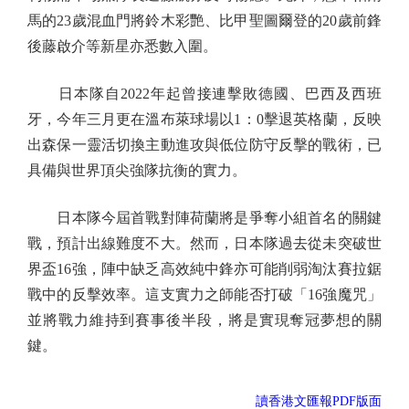
馬的23歲混血門將鈴木彩艷、比甲聖圖爾登的20歲前鋒
後藤啟介等新星亦悉數入圍。
日本隊自2022年起曾接連擊敗德國、巴西及西班
牙，今年三月更在溫布萊球場以1：0擊退英格蘭，反映
出森保一靈活切換主動進攻與低位防守反擊的戰術，已
具備與世界頂尖強隊抗衡的實力。
日本隊今屆首戰對陣荷蘭將是爭奪小組首名的關鍵
戰，預計出線難度不大。然而，日本隊過去從未突破世
界盃16強，陣中缺乏高效純中鋒亦可能削弱淘汰賽拉鋸
戰中的反擊效率。這支實力之師能否打破「16強魔咒」
並將戰力維持到賽事後半段，將是實現奪冠夢想的關
鍵。
讀香港文匯報PDF版面