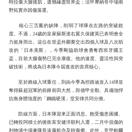
時拉傷大腿後肌，遺憾緣盡世界盃；法甲摩納哥中場南
野拓實亦因傷落選。
核心三笘薰的缺陣，削弱了球隊在左路的突破銳
度。不過，24歲的皇家蘇斯達右翼久保建英已表明會全
力挺身而出。這位在世盃外圍賽交出四個入球及八次助
攻的「日本美斯」，今季剛協助球會勇奪西班牙國王
盃，目前大腿傷勢已完全康復。他的速度、靈活性與突
破技術，將成為日本隊今屆進攻的首席核心。
至於鋒線入球重任，則由今季為些路迪攻入14球並
奪得蘇超冠軍的前鋒前田大然，與德甲全勤、具備強悍
抗衡身體強度的「鋼鐵硬漢」堂安律共同分擔。
防線方面，日本隊迎來正面消息。飽受傷患困擾、
已轉投阿積士的後衛富安健洋順利入選，二月中扭傷的
利物浦中場兼隊長遠藤航亦及時傷癒。此外，意甲帕爾