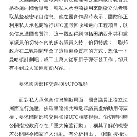
格魯施向國會舉報，稱私人承包商被用來阻礙立法者獲
取某些秘密項目信息。他在國會作證時表示，國防部正
利用私人承包商進行UFO墜毀回收和逆向工程項目，以
免信息遭國會質詢。這一觀點得到包括田納西州共和黨
眾議員伯切特在內的多名議員支持，伯切特說：「聯邦
政府在二戰期間學會了這種避免質詢的方式，想像一下
曼哈頓計劃吧，成千上萬人從事原子彈研發工作，卻只
有不到12人知道真實內容。」
要求國防部移交逾40段UFO視頻
面對私人承包商信息壟斷局面，國會議員正從立法
層面進行施壓。佛羅里達州共和黨眾議員盧納動用傳票
權，要求國防部移交逾40段UFO相關視頻。伯切特同時
公開指控政府存在「重大掩蓋行動」，稱其了解的機密
若公開將令國家陷入混亂。有分析指出，《國防授權法