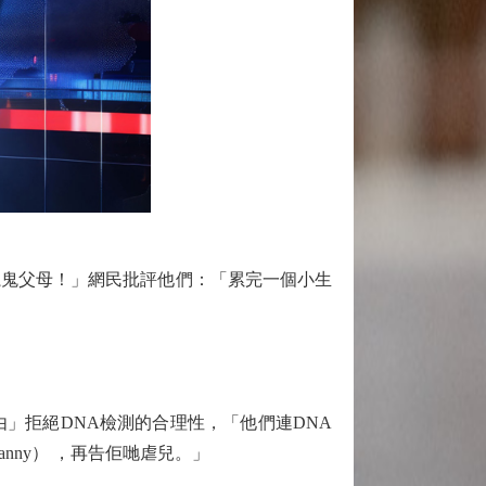
鬼父母！」網民批評他們：「累完一個小生
拒絕DNA檢測的合理性，「他們連DNA
ny） ，再告佢哋虐兒。」