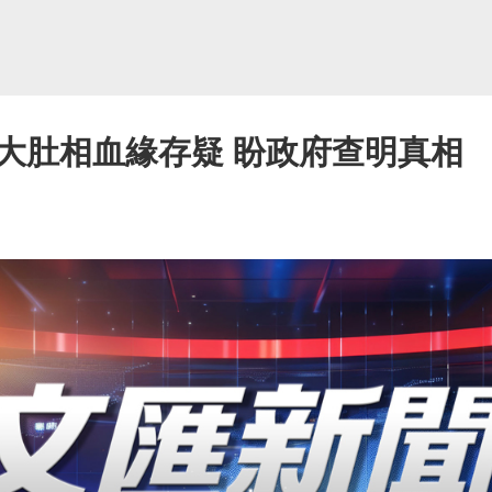
大肚相血緣存疑 盼政府查明真相