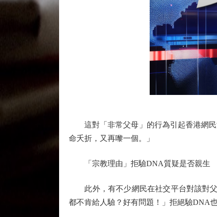
這對「非常父母」的行為引起香港網民激
命夭折，又再嚟一個。」
「宗教理由」拒驗DNA質疑是否親生
此外，有不少網民在社交平台對該對父母
都不肯給人驗？好有問題！」拒絕驗DNA也