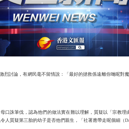
烈討論，有網民毫不留情說：「最好的拯救係遠離你哋呢對魔
口誅筆伐，認為他們的做法實在難以理解，質疑以「宗教理由」
令人質疑第三胎的幼子是否他們親生，「社署應帶走呢個細（Dan