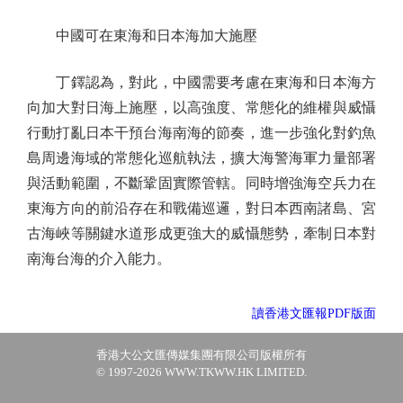
中國可在東海和日本海加大施壓
丁鐸認為，對此，中國需要考慮在東海和日本海方
向加大對日海上施壓，以高強度、常態化的維權與威懾
行動打亂日本干預台海南海的節奏，進一步強化對釣魚
島周邊海域的常態化巡航執法，擴大海警海軍力量部署
與活動範圍，不斷鞏固實際管轄。同時增強海空兵力在
東海方向的前沿存在和戰備巡邏，對日本西南諸島、宮
古海峽等關鍵水道形成更強大的威懾態勢，牽制日本對
南海台海的介入能力。
讀香港文匯報PDF版面
香港大公文匯傳媒集團有限公司版權所有
© 1997-2026 WWW.TKWW.HK LIMITED.