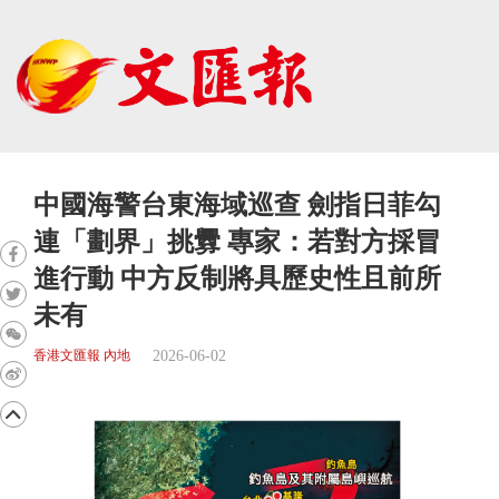
中國海警台東海域巡查 劍指日菲勾
連「劃界」挑釁 專家：若對方採冒
進行動 中方反制將具歷史性且前所
未有
2026-06-02
香港文匯報 內地