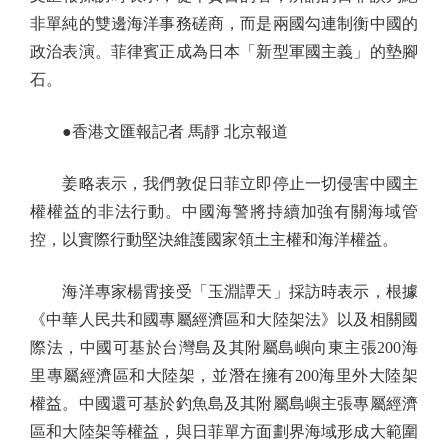
非單純的雙邊海洋事務磋商，而是兩國勾連制衡中國的
政治表演。菲律賓正成為日本「新型軍國主義」的墊腳
石。
●香港文匯報記者 馬靜 北京報道
姜略表示，我們敦促日菲立即停止一切侵害中國主
權權益的非法行動。中國海警將持續加強有關海域管
控，以實際行動堅決維護國家領土主權和海洋權益。
海洋專家楊霄接受「玉淵譚天」採訪時表示，根據
《中華人民共和國專屬經濟區和大陸架法》以及相關國
際法，中國可基於台灣島及其附屬島嶼向東主張200海
里專屬經濟區和大陸架，並潛在擁有200海里外大陸架
權益。中國還可基於釣魚島及其附屬島嶼主張專屬經濟
區和大陸架等權益，與日菲單方面劃界海域形成大範圍