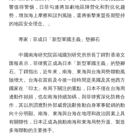
響值得警惕，日菲勾連將加劇地區陣營化和對抗化趨
勢，增加海上摩擦和誤判風險，還將衝擊東盟長期堅持
的地區安全理念。」
專家：菲成日「新型軍國主義」墊腳石
中國南海研究院區域國別研究所所長丁鐸對香港文
匯報表示，菲律賓正成為日本「新型軍國主義」的墊腳
石。丁鐸指出，近年來，南海、東海與台海局勢聯動風
險增大。台海在當前及今後一段時間是美國及其他西方
國家在「印太」布局下關注的重點，日本不僅在台海周
邊動作頻頻，也在南海持續加碼，與菲律賓深化防務合
作，其以所謂應對外部威脅說辭推動自身軍事鬆綁的動
向十分明顯。南海、東海與台海在地理和政治因素上具
有關聯性，日本正成為挑動南海和東海局勢升溫、製造
多海聯動的主要推手。