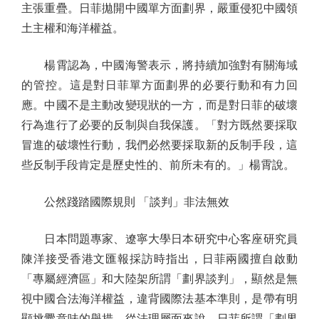
主張重疊。日菲拋開中國單方面劃界，嚴重侵犯中國領
土主權和海洋權益。
楊霄認為，中國海警表示，將持續加強對有關海域
的管控。這是對日菲單方面劃界的必要行動和有力回
應。中國不是主動改變現狀的一方，而是對日菲的破壞
行為進行了必要的反制與自我保護。「對方既然要採取
冒進的破壞性行動，我們必然要採取新的反制手段，這
些反制手段肯定是歷史性的、前所未有的。」楊霄說。
公然踐踏國際規則 「談判」非法無效
日本問題專家、遼寧大學日本研究中心客座研究員
陳洋接受香港文匯報採訪時指出，日菲兩國擅自啟動
「專屬經濟區」和大陸架所謂「劃界談判」，顯然是無
視中國合法海洋權益，違背國際法基本準則，是帶有明
顯挑釁意味的舉措。從法理層面來說，日菲所謂「劃界