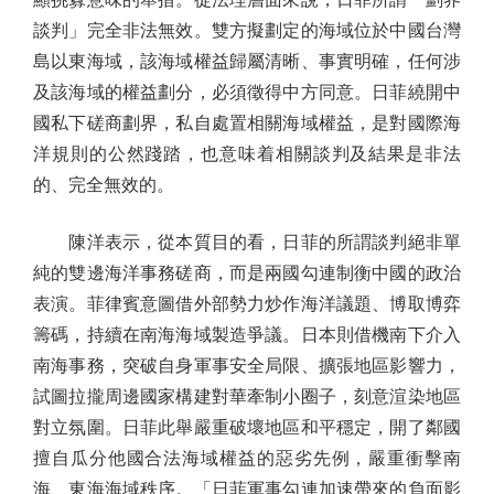
談判」完全非法無效。雙方擬劃定的海域位於中國台灣
島以東海域，該海域權益歸屬清晰、事實明確，任何涉
及該海域的權益劃分，必須徵得中方同意。日菲繞開中
國私下磋商劃界，私自處置相關海域權益，是對國際海
洋規則的公然踐踏，也意味着相關談判及結果是非法
的、完全無效的。
陳洋表示，從本質目的看，日菲的所謂談判絕非單
純的雙邊海洋事務磋商，而是兩國勾連制衡中國的政治
表演。菲律賓意圖借外部勢力炒作海洋議題、博取博弈
籌碼，持續在南海海域製造爭議。日本則借機南下介入
南海事務，突破自身軍事安全局限、擴張地區影響力，
試圖拉攏周邊國家構建對華牽制小圈子，刻意渲染地區
對立氛圍。日菲此舉嚴重破壞地區和平穩定，開了鄰國
擅自瓜分他國合法海域權益的惡劣先例，嚴重衝擊南
海、東海海域秩序。「日菲軍事勾連加速帶來的負面影