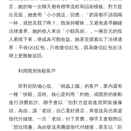
言，她的每一次聊天都有標準流程和話術模板。對方提
出見面，她會用「小小挑逗」回應：「奶茶都不請我喝
一杯，就想見我了嗎？」既保持曖昧，又避免過早觸碰
法律邊界。她的收入來自「小額高頻」，一兩百元的投
入累積下來，便成為可觀收益。她甚至摸索出了法律邊
界：不收QQ紅包，只收微信紅包，因為微信紅包在法
律上更難被追回。
利用開房快殺客戶
而對於防備心低、「精蟲上腦」的客戶，業內還有
一種「快殺」流程。核心是利用「約炮」或開房的衝動
進行消費欺詐。聊手會以「怕對方提前進房間裝攝像
頭」為由，讓「老頭」自己選好酒店，再發送高仿真虛
假代付鏈接。一旦「老頭」付了房費，聊手又會順勢以
「想玩情趣」為由發送美團虛假代付鏈接，甚至以「距