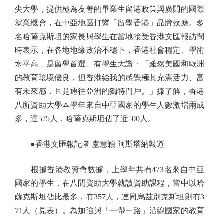
尖大學，提供極為友善的畢業生留港政策與廣闊的國際
就業機會，在中亞地區打響「留學香港」品牌效應。多
名哈薩克斯坦的家長與學生在當地接受香港文匯報訪問
時表示，在各地地緣政治不穩下，香港社會穩定、學術
水平高，是留學首選。有學生大讚：「雖然美國和歐洲
的教育環境優良，但香港給我的感覺極其充滿活力、富
有未來感，且是通往亞洲的獨特門戶。」據了解，香港
八所資助大學本學年來自中亞國家的學生人數激增兩成
多，達575人，哈薩克斯坦佔了近500人。
●香港文匯報記者 盧慧穎 阿斯塔納報道
根據香港教資會數據，上學年共有473名來自中亞
國家的學生，在八間資助大學就讀資助課程，當中以哈
薩克斯坦佔比最多，有357人，連同烏茲別克斯坦則有3
71人（見表）。為加強與「一帶一路」沿線國家的教育