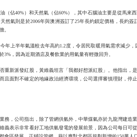
佔40%）和天然氣（佔60%），其中石腦油主要是從馬來
然氣則是於2006年與澳洲簽訂了25年長約鎖定價格，長約簽
擔。
上半年氣溫較去年高約1.2度，令居民取暖用氣需求減少，
於3%，因為近期酒店及餐飲業的用氣量有輕微回升。
重新派發紅股，黃維義坦言「我都好想派紅股」。他指出，是
而且面對不確定的地緣政治經濟環境，公司選擇審慎理財，停
務，公司指出，除了管網供氫外，中華煤氣亦於九龍灣建造業
維義表示非常看好工地供氫發電的發展前景，因為公司每日可從
都會區發展，正鋪設管網，藉以應對北都區規劃新增的150萬人