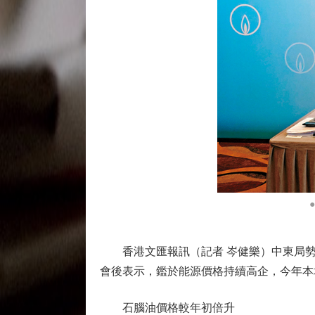
香港文匯報訊（記者 岑健樂）中東局勢持
會後表示，鑑於能源價格持續高企，今年本
石腦油價格較年初倍升