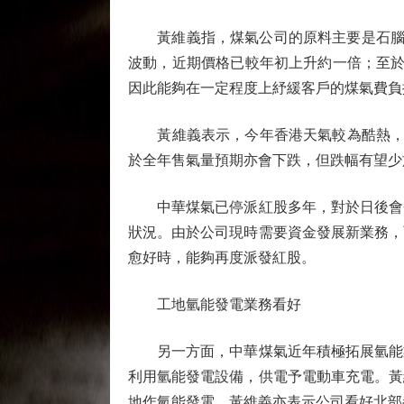
黃維義指，煤氣公司的原料主要是石腦油（
波動，近期價格已較年初上升約一倍；至於天
因此能夠在一定程度上紓緩客戶的煤氣費負
黃維義表示，今年香港天氣較為酷熱，今年
於全年售氣量預期亦會下跌，但跌幅有望少
中華煤氣已停派紅股多年，對於日後會否
狀況。由於公司現時需要資金發展新業務，
愈好時，能夠再度派發紅股。
工地氫能發電業務看好
另一方面，中華煤氣近年積極拓展氫能業
利用氫能發電設備，供電予電動車充電。黃
地作氫能發電。黃維義亦表示公司看好北部