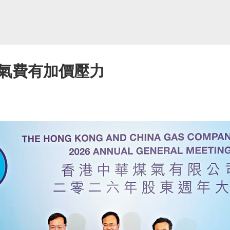
氣費有加價壓力