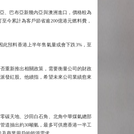
西亞、巴布亞新幾內亞與澳洲進口，價格較為
訂至今累計為客戶節省逾200億港元燃料費，
因此預料香港上半年售氣量或會下跌3%，至
否重新推出相關政策，需要衡量公司的財政
止派發紅股。他續指，希望未來公司業績愈來
零碳天地、沙田白石角、北角中華煤氣總部
管道抽出約30噸氫，最多可供應香港一半工
口及商業用戶的能源需求。