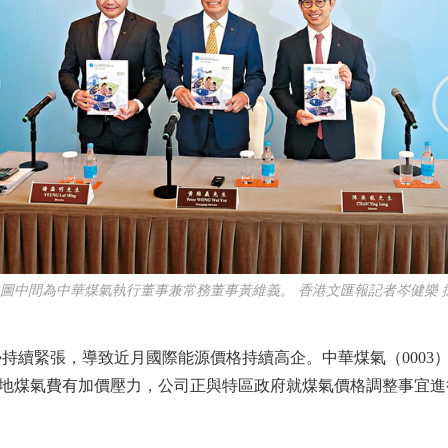
●圖中間為中華煤氣執行董事兼常務董事黃維義。 香港文匯報記者岑健樂 
續緊張，導致近月國際能源價格持續高企。中華煤氣（0003
地煤氣費有加價壓力，公司正與特區政府就煤氣價格調整事宜進