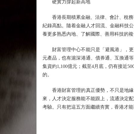
硬實力撐起新高地
香港長期積累金融、法律、會計、稅務等專
紀錄高點。隨着金融人才回流、金融科技公
養更多熟悉內地、了解國際、善用科技的複
財富管理中心不能只是「避風港」，更要
元產品，也有滬深港通、債券通、互換通等
集資約1,100億元；截至4月底，仍有接
的。
香港財富管理的真正優勢，不只是地緣因
來，人才決定服務能不能跟上，流通決定配
考驗。只有把這五方面繼續夯實，香港才能