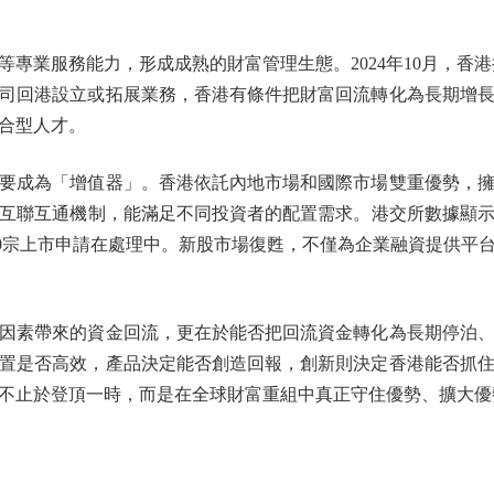
業服務能力，形成成熟的財富管理生態。2024年10月，香港持
司回港設立或拓展業務，香港有條件把財富回流轉化為長期增
合型人才。
成為「增值器」。香港依託內地市場和國際市場雙重優勢，擁
互聯互通機制，能滿足不同投資者的配置需求。港交所數據顯示，2
近500宗上市申請在處理中。新股市場復甦，不僅為企業融資提供
素帶來的資金回流，更在於能否把回流資金轉化為長期停泊、
置是否高效，產品決定能否創造回報，創新則決定香港能否抓
不止於登頂一時，而是在全球財富重組中真正守住優勢、擴大優