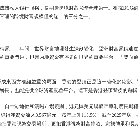
熟私人銀行服務，長期居跨境財富管理全球第一。根據BCG約
管理的跨境財富規模僅約瑞士的三分之一。
累。十年間，世界財富地理發生深刻變化，亞洲財富累積速度
的重要門戶，也是內地資金有序走向世界的重要平台，「雙向
東西方樞紐並重的局面，香港的登頂正是這一變化的縮影。
增長，也能提供全球資產配置平台。這正是香港登頂背後的邏輯
自由港地位和清晰市場規則，港元與美元聯繫匯率制度長期穩
淨資金流入3,567億元，按年上升118.5%；截至2025年底，
不僅把香港視為交易場所，更把香港視為財富停泊、家族傳承和長