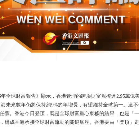
年全球財富報告》顯示，香港管理的跨境財富規模達2.95萬億美
港未來數年仍將保持約9%的年增長，有望維持全球第一。這
任票。香港今日登頂，既是全球財富重心東移的結果，也是「
，構成香港承接全球財富流動的關鍵底座。香港要由「登頂」