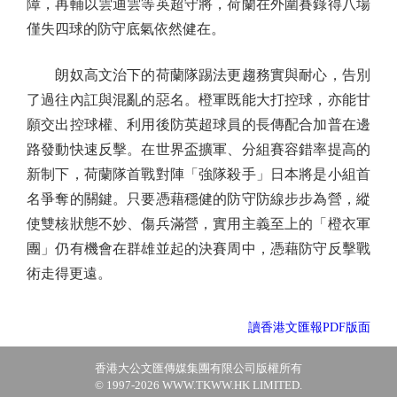
障，再輔以雲迪雲等英超守將，荷蘭在外圍賽錄得八場
僅失四球的防守底氣依然健在。
朗奴高文治下的荷蘭隊踢法更趨務實與耐心，告別
了過往內訌與混亂的惡名。橙軍既能大打控球，亦能甘
願交出控球權、利用後防英超球員的長傳配合加普在邊
路發動快速反擊。在世界盃擴軍、分組賽容錯率提高的
新制下，荷蘭隊首戰對陣「強隊殺手」日本將是小組首
名爭奪的關鍵。只要憑藉穩健的防守防線步步為營，縱
使雙核狀態不妙、傷兵滿營，實用主義至上的「橙衣軍
團」仍有機會在群雄並起的決賽周中，憑藉防守反擊戰
術走得更遠。
讀香港文匯報PDF版面
香港大公文匯傳媒集團有限公司版權所有
© 1997-2026 WWW.TKWW.HK LIMITED.