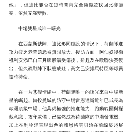
他」，但迪比能否在短時間內完全康復並找回比賽節
奏，依然充滿變數。
中場雙星成唯一曙光
在西蒙斯缺陣、迪比形同虛設的情況下，荷蘭隊進
攻力疲乏老問題恐被無限放大。後防方面，阿仙奴後衛
祖利安添巴自三月腹股溝受傷後，雖趕及在歐聯決賽復
出，但久疏戰陣下狀態成疑，高文已安排馬特臣等球員
隨時待命。
在一片悲觀情緒中，荷蘭隊唯一的曙光來自中場新
星的崛起。轉投曼城的防守中場雷恩達斯近年已成長為
歐洲頂級中場，他具備極強的推進能力、跑動範圍與攔
截意識，攻守兼備，已儼然成為荷蘭隊的中場發電機。
加上在利物浦表現出色的賴恩格雲貝治在前線築起屏