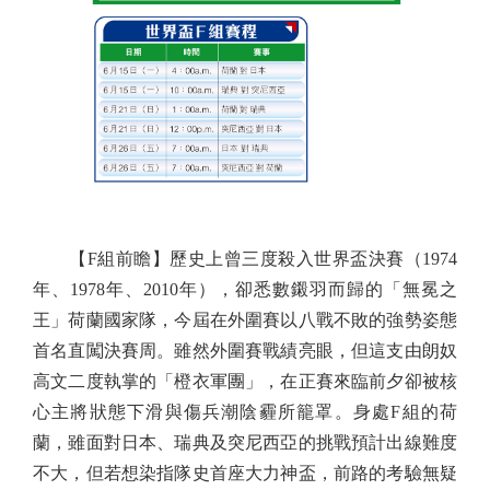
【F組前瞻】歷史上曾三度殺入世界盃決賽（1974
年、1978年、2010年），卻悉數鎩羽而歸的「無冕之
王」荷蘭國家隊，今屆在外圍賽以八戰不敗的強勢姿態
首名直闖決賽周。雖然外圍賽戰績亮眼，但這支由朗奴
高文二度執掌的「橙衣軍團」，在正賽來臨前夕卻被核
心主將狀態下滑與傷兵潮陰霾所籠罩。身處F組的荷
蘭，雖面對日本、瑞典及突尼西亞的挑戰預計出線難度
不大，但若想染指隊史首座大力神盃，前路的考驗無疑