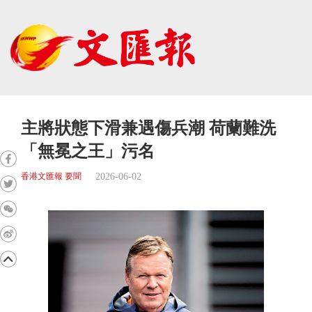
主將狀態下滑兼遇傷兵潮 荷蘭難洗
「無冕之王」污名
2026-06-02
香港文匯報 要聞