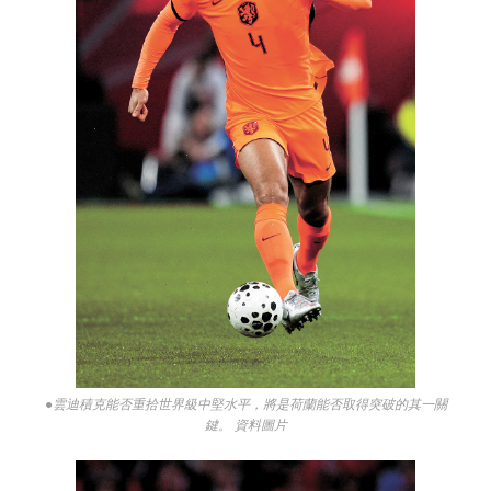
●雲迪積克能否重拾世界級中堅水平，將是荷蘭能否取得突破的其一關
鍵。 資料圖片