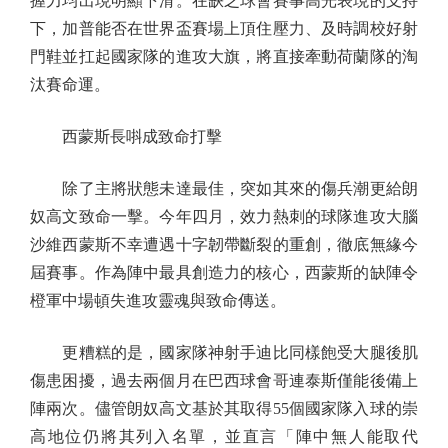
握力均出現明顯下滑。在缺乏球會賽事高光表現的支持
下，加普能否在世界盃賽場上頂住壓力、及時調校好射
門鞋並扛起國家隊的進攻大旗，將直接牽動荷蘭隊的淘
汰賽命運。
西蒙斯長唞成致命打擊
除了主將狀態未達最佳，突如其來的傷兵潮更給朗
奴高文致命一擊。今年四月，效力熱刺的球隊進攻大腦
沙維西蒙斯不幸遭遇十字韌帶斷裂的重創，徹底無緣今
屆賽事。作為陣中最具創造力的核心，西蒙斯的缺陣令
橙軍中場頓失進攻靈魂與致命傳送。
更糟糕的是，國家隊神射手迪比同樣飽受大腿後肌
傷患困擾，過去兩個月在巴西球會哥連泰斯僅能後備上
陣兩次。儘管朗奴高文基於其取得55個國家隊入球的崇
高地位仍將其列入名單，並直言「陣中無人能取代