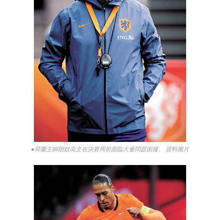
●荷蘭主帥朗奴高文在決賽周前面臨大量問題困擾。 資料圖片