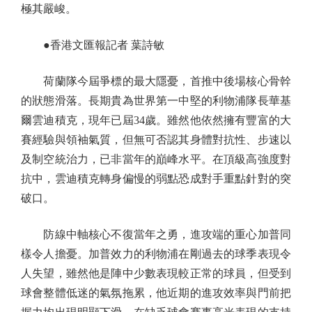
極其嚴峻。
●香港文匯報記者 葉詩敏
荷蘭隊今屆爭標的最大隱憂，首推中後場核心骨幹
的狀態滑落。長期貴為世界第一中堅的利物浦隊長華基
爾雲迪積克，現年已屆34歲。雖然他依然擁有豐富的大
賽經驗與領袖氣質，但無可否認其身體對抗性、步速以
及制空統治力，已非當年的巔峰水平。在頂級高強度對
抗中，雲迪積克轉身偏慢的弱點恐成對手重點針對的突
破口。
防線中軸核心不復當年之勇，進攻端的重心加普同
樣令人擔憂。加普效力的利物浦在剛過去的球季表現令
人失望，雖然他是陣中少數表現較正常的球員，但受到
球會整體低迷的氣氛拖累，他近期的進攻效率與門前把