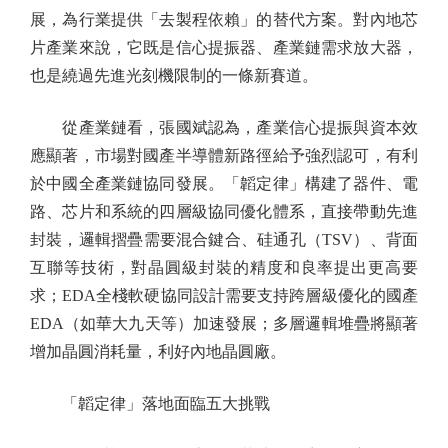
展，為行業提供「去製程依賴」的替代方案。對內地芯
片產業來說，它既是信心提振器、產業鏈需求放大器，
也是繞過先進光刻機限制的一條新賽道。
從產業鏈看，張國斌認為，產業信心提振與資本效
應顯著，市場對國產半導體新路徑給予強烈認可，有利
於中國全產業鏈協同發展。「韜定律」構建了器件、電
路、芯片和系統的四層級協同優化體系，直接帶動先進
封裝，邏輯摺疊需要混合鍵合、硅通孔（TSV）、背面
互聯等技術，對晶圓級封裝的精度和良率提出更高要
求；EDA全棧軟硬協同設計需要支持跨層級優化的國產
EDA（如華大九天等）加速發展；多層邏輯堆疊將顯著
增加晶圓消耗量，利好內地晶圓廠。
「韜定律」落地面臨五大挑戰