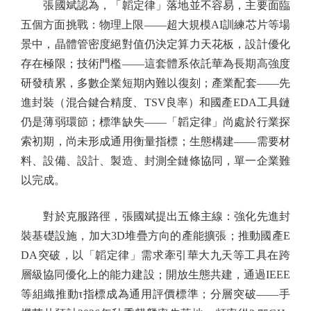
張國斌認為，「韜定律」落地並不容易，主要面臨
五個方面挑戰：物理上限——超大規模AI訓練芯片等場
景中，晶體管密度絕對值仍決定算力天花板，設計優化
存在極限；技術門檻——這套體系依託華為長期高強度
研發積累，多數企業短期內難以復刻；產業配套——先
進封裝（混合鍵合精度、TSV良率）和國產EDA工具鏈
仍是薄弱環節；標準缺失——「韜定律」尚處於行業探
索初期，尚未形成通用衡量指標；生態構建——需要材
料、設備、設計、製造、封測全鏈條協同，單一企業難
以完成。
對於克服路徑，張國斌提出五條主線：強化先進封
裝基礎設施，加大3D堆疊方向的產能擴張；推動國產E
DA突破，以「韜定律」需求牽引華大九天等工具在跨
層級協同優化上的能力建設；開放生態共建，通過IEEE
等組織推動τ指標成為通用評價標準；分層突破——手