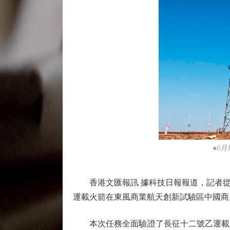
●6
香港文匯報訊 據科技日報報道，記者從中
運載火箭在東風商業航天創新試驗區中國商
本次任務全面驗證了長征十二號乙運載火