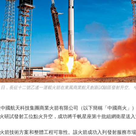
月1日，長征十二號乙遙一運載火箭在東風商業航天創新試驗區發射升空。 
國航天科技集團商業火箭有限公司（以下簡稱「中國商火」）獲悉
火研試發射工位點火升空，成功將千帆星座第十批組網衛星送入
箭技術方案和整體工程可靠性。該火箭成功入列發射服務市場