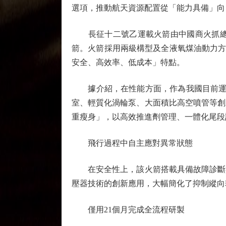
選項，推動航天資源配置從「能力具備」向
長征十二號乙運載火箭由中國商火抓總研
箭。火箭採用兩級構型及全液氧煤油動力方案
安全、高效率、低成本」特點。
據介紹，在性能方面，作為我國目前運力
室、輕質化渦輪泵、大面積比高空噴管等創
重瘦身」，以高效推進劑管理、一體化尾段
飛行過程中自主應對異常狀態
在安全性上，該火箭搭載具備故障診斷與
壓器技術的創新應用，大幅簡化了抑制縱向
僅用21個月完成全流程研製