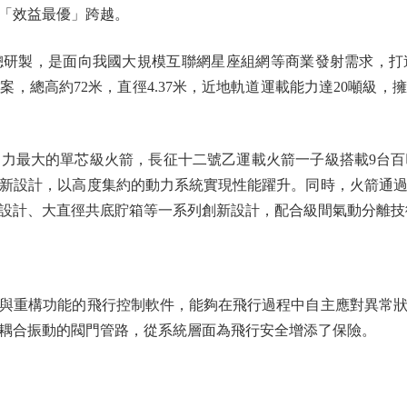
「效益最優」跨越。
製，是面向我國大規模互聯網星座組網等商業發射需求，打
，總高約72米，直徑4.37米，近地軌道運載能力達20噸級
最大的單芯級火箭，長征十二號乙運載火箭一子級搭載9台百
新設計，以高度集約的動力系統實現性能躍升。同時，火箭通
設計、大直徑共底貯箱等一系列創新設計，配合級間氣動分離技
重構功能的飛行控制軟件，能夠在飛行過程中自主應對異常狀
耦合振動的閥門管路，從系統層面為飛行安全增添了保險。