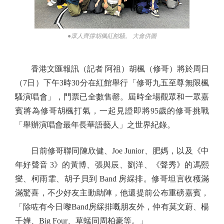
●眾人齊撐胡楓紅館騷。 大會供圖
香港文匯報訊（記者 阿祖）胡楓（修哥）將於周日
（7日）下午3時30分在紅館舉行「修哥九五至尊無限楓
騷演唱會」，門票已全數售罄。屆時全場觀眾和一眾嘉
賓將為修哥胡楓打氣，一起見證即將95歲的修哥挑戰
「舉辦演唱會最年長華語藝人」之世界紀錄。
日前修哥聯同陳欣健、Joe Junior、肥媽，以及《中
年好聲音 3》的黃博、張與辰、劉洋、《聲秀》的馮熙
燮、柯雨霏、胡子貝到 Band 房綵排。修哥坦言收穫滿
滿驚喜，不少好友主動助陣，他還提前公布重磅嘉賓，
「除咗有今日嚟Band房綵排嘅朋友外，仲有莫文蔚、楊
千嬅、Big Four、草蜢同周柏豪等。」