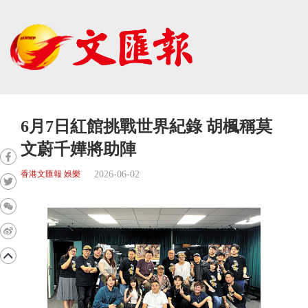
6月7日紅館挑戰世界紀錄 胡楓稱莫
文蔚千嬅將助陣
2026-06-02
香港文匯報 娛樂