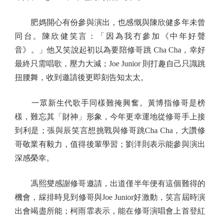
肥媽開心有份參與演出，也感慨與陳欣健多年未曾
同台。陳欣健笑言：「因為我冇參加《中年好聲
音》。」他又笑說起初以為要陪修哥跳 Cha Cha，幸好
最終只需唱歌，壓力大減；Joe Junior 則打趣自己只識跳
扭腰舞，收到邀請後更即刻告知太太。
一眾新生代歌手同樣難掩興奮。黃博指修哥是榜
樣，難忘其「財神」形象，今年更幸運地從修哥手上接
到利是；張與辰笑言想挑戰與修哥跳Cha Cha，大讚修
哥敬業有毅力，值得後輩學習；劉洋則表示能參與演出
深感榮幸。
馮熙燮感謝修哥邀請，出道僅半年便有這個難得的
機會，綵排時見到修哥與Joe Junior好激動，笑言屆時演
出會竭盡所能；柯雨霏表示，能在修哥演唱會上首登紅