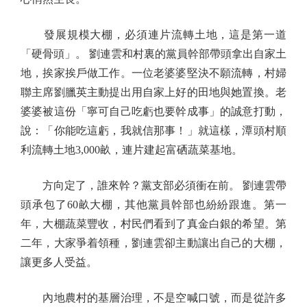
發展規模大棚，必須連片流轉土地，這是第一道
「硬骨頭」。 劉連雲和村裏的黨員幹部帶頭拿出自家土
地，挨家挨戶做工作。一位老婆婆堅決不願流轉，村婦
聯主席劉臘英主動提出用自家上好的田地與她置換。老
婆婆被這份「寧可自己吃虧也要幹成事」的誠意打動，
說：「你能吃這虧，我就信那事！」就這樣，潭頭村順
利流轉土地3,000畝，連片建起富硒蔬菜基地。
方向定了，誰來幹？黨支部必須衝在前。 劉連雲帶
頭承包了60畝大棚，其他黨員幹部也紛紛跟進。第一
年，大棚蔬菜豐收，村民們看到了真金白銀的希望。第
二年，大家爭着領種，劉連雲卻主動讓出自己的大棚，
讓更多人受益。
內地農村的基層治理，不是空喊口號，而是從許多