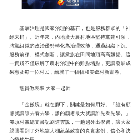
基層治理是國家治理的基石，也是服務群眾的「神
經末梢」。近年來，內地廣大農村地區堅持黨建引領，
將黨組織的政治優勢轉化為治理效能，通過組織下沉、
服務前移、模式創新，讓黨旗在田間地頭高高飄揚。這
一實踐不僅破解了農村治理中的難點堵點，更讓發展成
果惠及每一位村民，繪就了一幅幅和美鄉村新畫卷。
黨員做表率 大家一起幹
「金飯碗」就在腳下，關鍵是如何用好。「誰有顧
慮就讓誰去看去學，誰的顧慮最大就讓誰先看先學。」
潭頭村黨總支書記劉連雲說，一趟趟外出學習，讓大家
親眼看到了外地靠大棚蔬菜致富的真實案例，信心和決
心悄然生長。