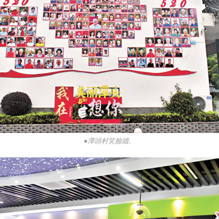
●潭頭村笑臉牆。