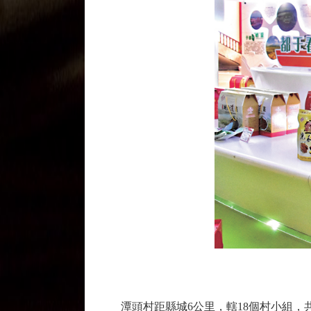
潭頭村距縣城6公里，轄18個村小組，共8