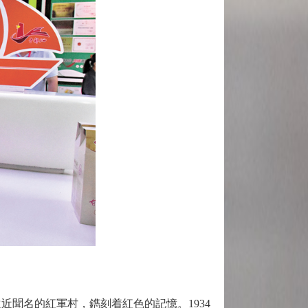
近聞名的紅軍村，鐫刻着紅色的記憶。1934