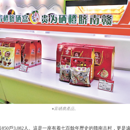
●富硒農產品。
50戶3,082人。這是一座有着七百餘年歷史的贛南古村，更是遠