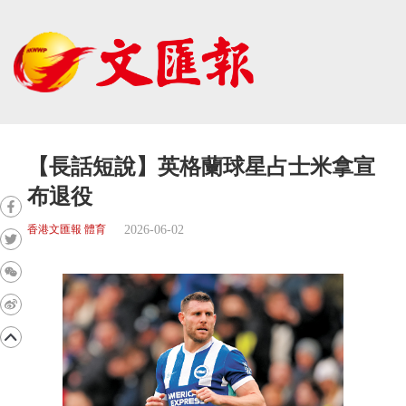
【長話短說】英格蘭球星占士米拿宣
布退役
2026-06-02
香港文匯報 體育