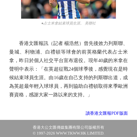
●占士米拿結束球員生涯。 美聯社
香港文匯報訊（記者 楊浩然）曾先後效力列斯聯、
曼城、利物浦、白禮頓等球會的前英格蘭代表占士米
拿，昨日於個人社交平台宣布退役。現年40歲的米拿在
聲明中表示：「在英超征戰24個球季後，感覺現在是時
候結束球員生涯。由16歲在自己支持的列斯聯出道，成
為英超最年輕入球球員，再到協助白禮頓取得來季歐洲
賽資格，感謝大家一路以來的支持。」
讀香港文匯報PDF版面
香港大公文匯傳媒集團有限公司版權所有
© 1997-2026 WWW.TKWW.HK LIMITED.