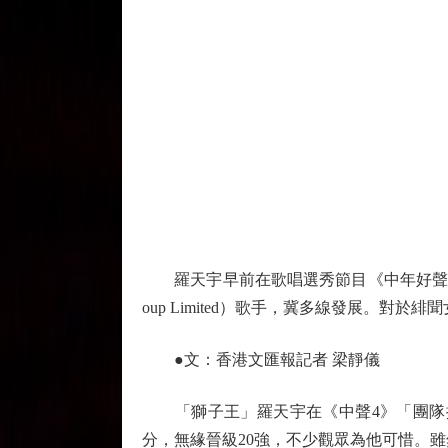
羅天宇早前在歌唱選秀節目《中年好聲音4》
oup Limited）歌手，冀多線發展。
●文：香港文匯報記者 梁靜儀
「獅子王」羅天宇在《中聲4》「團隊搶分戰」
分，無緣晉級20強，不少觀眾為他可惜。