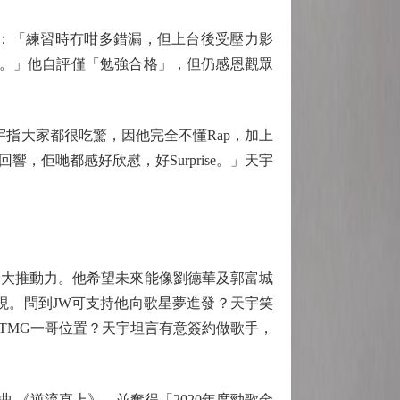
：「練習時冇咁多錯漏，但上台後受壓力影
分。」他自評僅「勉強合格」，但仍感恩觀眾
指大家都很吃驚，因他完全不懂Rap，加上
佢哋都感好欣慰，好Surprise。」天宇
大推動力。他希望未來能像劉德華及郭富城
現。問到JW可支持他向歌星夢進發？天宇笑
TMG一哥位置？天宇坦言有意簽約做歌手，
《逆流直上》，並奪得「2020年度勁歌金