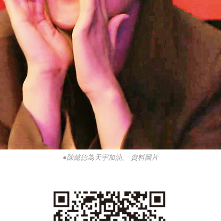
●陳懿德為天宇加油。 資料圖片