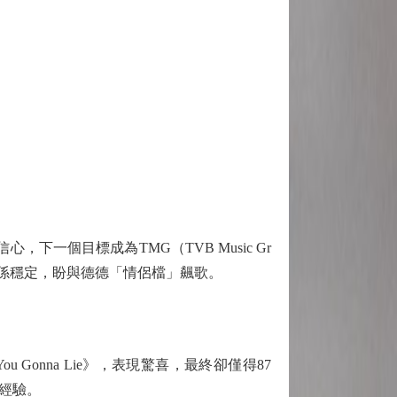
個目標成為TMG（TVB Music Gr
人關係穩定，盼與德德「情侶檔」飆歌。
onna Lie》，表現驚喜，最終卻僅得87
經驗。