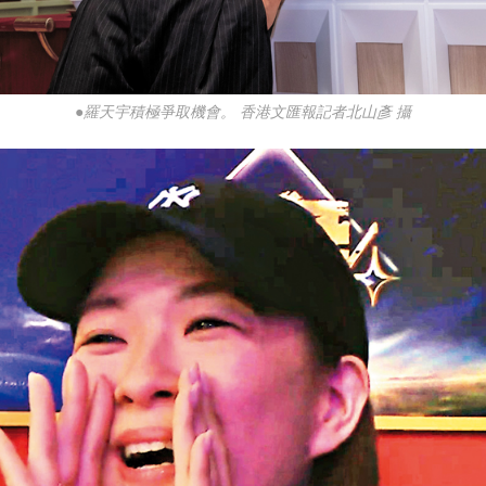
●羅天宇積極爭取機會。 香港文匯報記者北山彥 攝