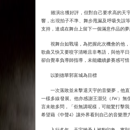
雖演出獲好評，但對自己要求高的天宇，
響，出現拍子不準、舞步甩漏及呼吸失誤等
支持，達成在舞台上留下一個滿意作品的夢
視舞台如戰場，為把握此次機會的他，賽前
歌曲又快又要咬字清晰且非粵語，與他平日擅
卻自覺辜負導師指導，未能繼續參賽感可惜
以劉德華郭富城為目標
一次落敗並未擊退天宇的音樂夢，他直言
一樣多線發展。他亦感謝王灝兒（JW）無
言未敢多問，「佢無講呢樣，可能驚打擊我
希望藉《中聲4》讓外界看到自己的音樂潛
入行多年，天宇雖予人被動印象，實則積極