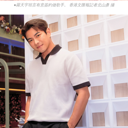
●羅天宇坦言有意簽約做歌手。 香港文匯報記者北山彥 攝