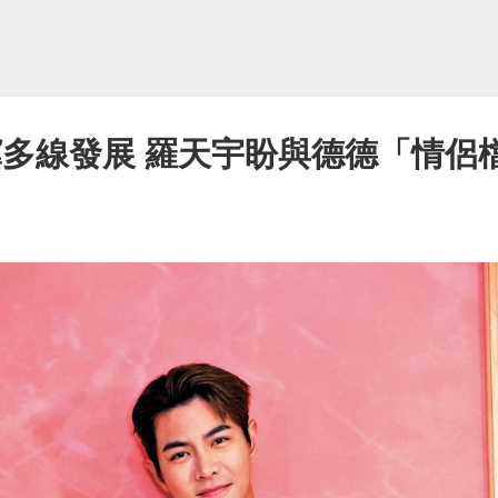
冀多線發展 羅天宇盼與德德「情侶