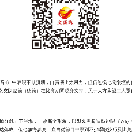
中表現不似預期，自責演出太用力，但仍無損他闖樂壇的信心，下一
對於緋聞女友陳懿德（德德）在比賽期間現身支持，天宇大方承認二
下半場，一改斯文形象，以型爆黑超造型跳唱《Why You G
雖然落敗，但他無悔參賽，直言從節目中學到不少唱歌技巧及比賽