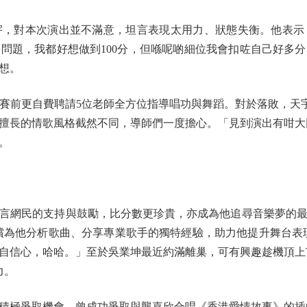
對本次演出並不滿意，坦言表現太用力、狀態失衡。他表示
問題，我都好想做到100分，但喺呢啲細位我會扣咗自己好多
想。
更自費聘請5位老師全方位指導唱功與舞蹈。對於落敗，天宇
長的情歌風格截然不同，導師們一度擔心。「見到演出有咁大回響，
。
網民的支持與鼓勵，比分數更珍貴，亦成為他追尋音樂夢的最
償為他分析歌曲、分享專業歌手的獨特經驗，助力他提升舞台表
自信心，哈哈。」至於吳業坤最近約滿離巢，可有興趣趁機頂上
力。
爭取機會，曾成功爭取與龔嘉欣合唱《香港愛情故事》的插曲 