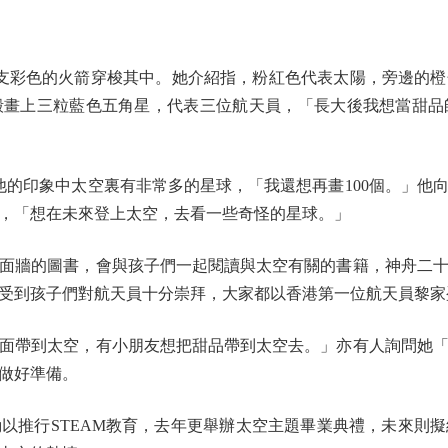
彩色的火箭穿梭其中。她介紹指，粉紅色代表太陽，旁邊的橙
殼畫上三粒藍色五角星，代表三位航天員，「長大後我想當甜品
印象中太空裏有非常多的星球，「我還想再畫100個。」他
，「想在未來登上太空，去看一些奇怪的星球。」
牆的圖書，會與孩子們一起閱讀與太空有關的書籍，神舟二十
受到孩子們對航天員十分崇拜，大家都以香港第一位航天員黎家
帶到太空，有小朋友想把甜品帶到太空去。」亦有人詢問她「
做好準備。
推行STEAM教育，去年更舉辦太空主題畢業典禮，未來則擬