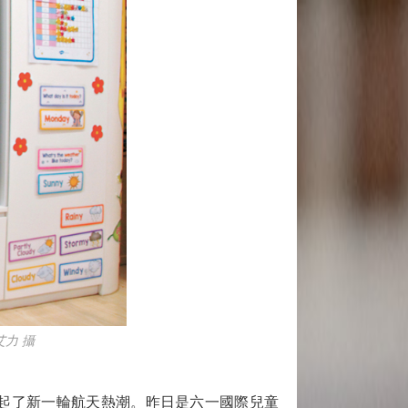
力 攝
起了新一輪航天熱潮。昨日是六一國際兒童