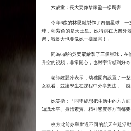
六歲童：長大要像黎家盈一樣厲害
今年6歲的林思融製作了四個星球，一支
球，藍紫色的是天王星。她特別在火箭外
習，我長大也要像她一樣厲害！」
同為6歲的吳奕宬繪製了三個星球，在他的
升空的視頻，非常開心，也對宇宙感到好奇
老師鍾麗萍表示，幼稚園內設置了一整面
女觀看，並讓學生在課程中分享想法，「感
她笑指：「同學總想把生活中的方方面面
知識水平、身體素質、精神態度等方面都要
校方此前亦舉辦過不同的航天主題活動以