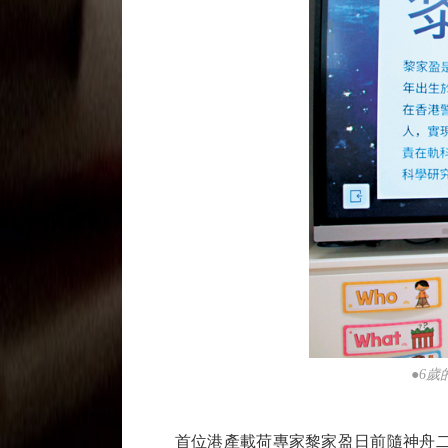
●6
首位港產載荷專家黎家盈日前隨神舟二十