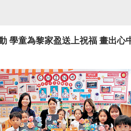
動 學童為黎家盈送上祝福 畫出心