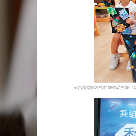
●培僑國際幼稚園·國際幼兒園（