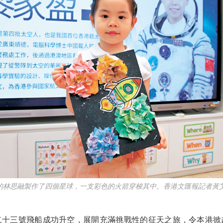
歲的林思融製作了四個星球，一支彩色的火箭穿梭其中。香港文匯報記者黃艾
三號飛船成功升空，展開充滿挑戰性的征天之旅，令本港掀