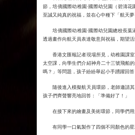
節，培僑國際幼稚園·國際幼兒園（碧濤花
至誠又純真的祝福，並在心中種下「航天夢
培僑國際幼稚園·國際幼兒園總校長葉淑
透過畫作向航天員表達敬意與祝福，期望活
香港文匯報記者現場所見，幼稚園課室內
太空課，向學生們介紹神舟二十三號飛船的
嗎？」等問題，孩子紛紛舉起小手踴躍回答
隨後進入模擬航天員環節，老師邀請其中
孩子們齊聲響亮地回答：「準備好了！」
在接下來的繪畫及美術環節，同學們用超
有同學一口氣製作了四個不同顏色的星球