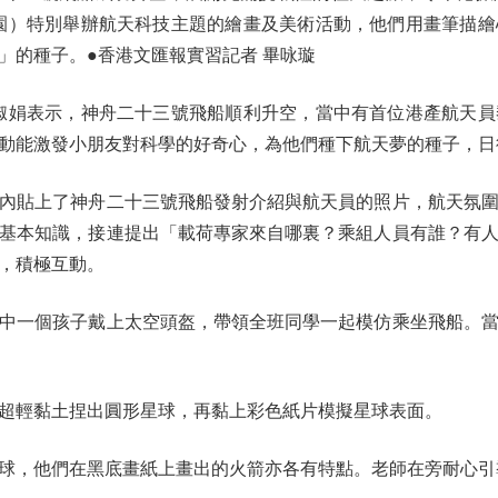
園）特別舉辦航天科技主題的繪畫及美術活動，他們用畫筆描
」的種子。●香港文匯報實習記者 畢咏璇
娟表示，神舟二十三號飛船順利升空，當中有首位港產航天員
動能激發小朋友對科學的好奇心，為他們種下航天夢的種子，日
貼上了神舟二十三號飛船發射介紹與航天員的照片，航天氛圍
基本知識，接連提出「載荷專家來自哪裏？乘組人員有誰？有
，積極互動。
一個孩子戴上太空頭盔，帶領全班同學一起模仿乘坐飛船。當
輕黏土捏出圓形星球，再黏上彩色紙片模擬星球表面。
，他們在黑底畫紙上畫出的火箭亦各有特點。老師在旁耐心引