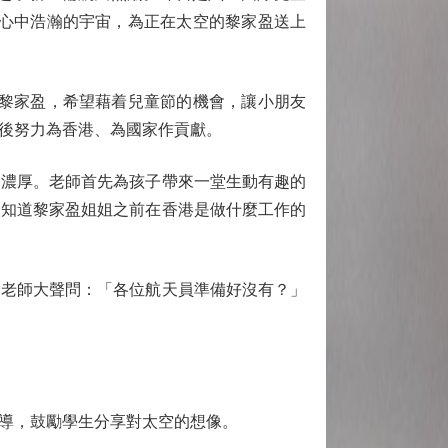
繪心中浩瀚的宇宙，為正在太空的黎家盈送上
黎家盈，希望藉着兒童節的機會，讓小朋友
後努力為香港、為國家作貢獻。
濃厚。老師首先為孩子帶來一堂生動有趣的
人知道黎家盈姐姐之前在香港是做什麼工作的
老師大聲問：「各位航天員準備好沒有？」
導，鼓勵學生分享對太空的想像。