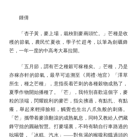
鍾倩
「杏子黃，麥上場，栽秧割麥兩頭忙。」芒種是收
穫的節氣，農民忙夏收，學子忙趕考，以筆為劍礪鋒
芒，一年一度的中高考大幕拉開。
「五月節，謂有芒之種穀可稼種矣。」芒種，乃是
亦稼亦軒的節氣，最早可追溯至《周禮·地官》「澤草
所生，種之芒種」，意指長着芒刺的各種穀物成熟了，
夏季作物開始播種了。「芒」，我特別喜歡這個字，麥
粒的頂端，閃耀銳利的麥芒，指尖拂過，有點扎、有點
癢，舉起來輕掃臉頰，觸覺也生出八爪魚般的刺痛。
「芒」攜帶着麥浪翻滾的成熟氣息，同時又教給人們藏
鋒守拙的圓融智慧。打麥場裏，不時有騎自行車路過的
吆喝聲，「冰糕、汽水」——對焦渴的喉嚨和餓過頭的