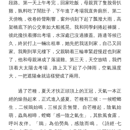
段路。第一天上午考完，回家吃飯，母親買了隻脫骨扒
雞，孰料吃了鬧肚子，下午進了考場我直奔廁所。第二
天傍晚，收卷鈴聲剛響，窗外頃刻下起了瓢潑大雨，高
架橋底下的公交車如大船搖晃。我和同學釗捲起褲腿，
彼此攙扶着挪出考場，水深處已沒過膝蓋。路邊等候已
久，終於打上一輛出租車，她先把我送到家，自己又回
家。我剛到單元樓下，父親騎着三輪車緊趕慢趕也到家
了，他和母親淋成了落湯雞。第三天，天空放晴，我們
頂着大太陽去考場，路上又下起了小陣雨，空氣濕度
大，一把遮陽傘就這樣變成了兩用。
過了芒種，夏天才扶正頭頂上的王冠，天氣一本正
經的燥熱起來，正式進入盛夏。芒種有三候：一候螳螂
生，二候鵙始鳴，三候反舌無聲。自芒種起，陰氣始
萌，蟲鳥相啼，螳螂「感一陰之氣生」，其飲風食露，
呼叫友伴。「鵙」為伯勞鳥，感陰而鳴，《詩經·七