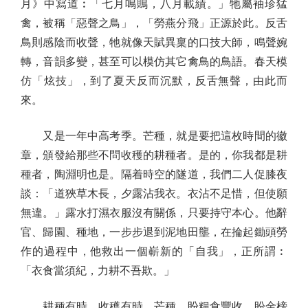
月》中寫道︰「七月鳴鵙，八月載績。」牠屬袖珍猛
禽，被稱「惡聲之鳥」，「勞燕分飛」正源於此。反舌
鳥則感陰而收聲，牠就像天賦異稟的口技大師，鳴聲婉
轉，音韻多變，甚至可以模仿其它禽鳥的鳥語。春天模
仿「炫技」，到了夏天反而沉默，反舌無聲，由此而
來。
又是一年中高考季。芒種，就是要把這枚時間的徽
章，頒發給那些不問收穫的耕種者。是的，你我都是耕
種者，陶淵明也是。隔着時空的隧道，我們二人促膝夜
談：「道狹草木長，夕露沾我衣。衣沾不足惜，但使願
無違。」露水打濕衣服沒有關係，只要持守本心。他辭
官、歸園、種地，一步步退到泥地田壟，在掄起鋤頭勞
作的過程中，他救出一個嶄新的「自我」，正所謂︰
「衣食當須紀，力耕不吾欺。」
耕種有時，收穫有時。芒種，盼糧食豐收，盼金榜