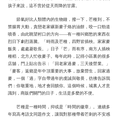
孩子來說，這不啻於從天而降的甘露。
節氣好比人類體內的生物鐘，撥一下，芒種到，不
禁腸胃大動，貪戀老家碾新麥子烙的油餅，咬一口勁道
噴香，由此眺望村口的方向——有一種叫鄉愁的東西在
烈日下劇烈蒸騰。「時雨及芒種，四野皆插秧。家家麥
飯美，處處菱歌長。」日子「芒」而有序，南方人插秧
種稻，北方人忙收麥子。每年此時，記得小區裏的很多
店舖，門上貼出告示：「回老家過麥，三天後營業。」
「麥客」返鄉是年中頂重要的大事，放棄營生，回家過
麥，一個「過」字自帶過年的虔誠與敬畏，彷彿告訴我
們：你敬重地，地才會回饋你。這個時候，城裏人才意
識到，商販們關門的日子，生活是多麼的不便。
芒種是一種時間，抑或是「時間的徽章」。連續多
年寫高考語文同題作文，讓我對那種帶着芒刺的不安感