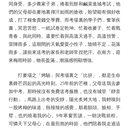
同身受。多少農家子弟，捲着煎餅和鹹菜進城考試，他
們的父母卻在麥地裏揮汗如雨的搶收，盼望能有個好收
成，打了糧食賣錢交學費。而考場裏的學子們，奮筆疾
書，冥思苦想，一紙試卷定乾坤。忙着收麥子、忙着戰
青春，與此同時。還要忙着與高溫天過手。高溫預警，
雷陣雨多，這期間的天氣愛耍小性子，陰晴不定，花落
雨多，讓前來送考的家長和老師常捏把汗。在南方，迎
來梅雨時節，物長盈滿，潮濕感明顯增強。
打麥場之「烤驗」與考場裏之「比拚」，都是生命
裏鋒芒四起的高光時刻。25年前的芒種，父母送我去參
加中考。那時候沒有免費送考服務，也沒有城管「靜音
行動」，馬路上出奇的安靜，陽光炙烤大地，我輕嗅到
一股烤糊的味道，熱辣辣的感覺，順着額頭、臉頰、手
臂，也灼燒着我的心。9年寒窗苦讀，一朝決戰前程。
可憐天下父母心，在最煎熬的時節，他們陪着我走過這