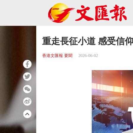
重走長征小道 感受信
香港文匯報 要聞
2026-06-02