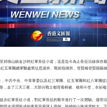
至祁祿山鎮金沙村紅軍長征小道，這是迄今為止長征沿線保存最
河、紅五軍團總軍醫處舊址思源井、戰前指揮所、登賢橋登賢縣蘇
後，中共中央、中革軍委以及紅三軍團、紅五軍團和紅八軍團從
形，走了三天三夜，大部分戰士都背着棉被、槍和斗笠，衣衫襤
步紅軍長征小道，對紅軍長征的艱辛進行了一次體驗。儘管沿
期雨水浸潤形成的青苔容易讓人滑倒；陡峭的山路坡度較大，