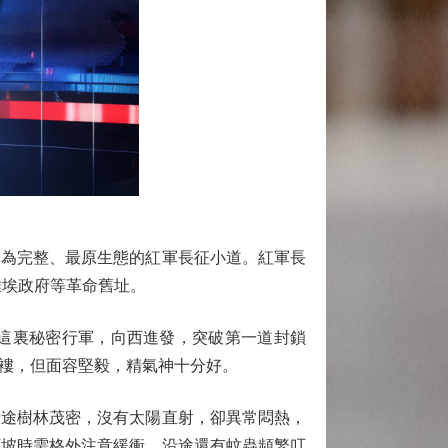
為完整、最原生態的紅軍長征小道。紅軍長
維埃政府等革命舊址。
這裏秘密行軍，向西進發，突破第一道封鎖
褸，但面容堅毅，精氣神十分好。
途樹林茂密，沒有太陽直射，卻異常悶熱，
下坡時需格外注意緩衝，沿途還有蚊蟲頻繁叮