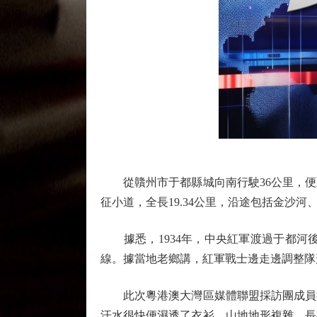
從贛州市于都縣城向南行駛36公里，便
征小道，全長19.34公里，沿途包括金沙
據悉，1934年，中央紅軍渡過于都河
線。據當地老鄉講，紅軍戰士邊走邊調整隊
此次粵港澳大灣區媒體聯盟採訪團成員徒
汗水很快便濕透了衣衫。山地地形複雜，長