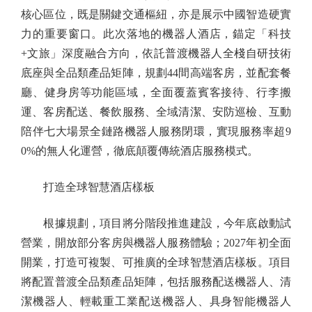
核心區位，既是關鍵交通樞紐，亦是展示中國智造硬實
力的重要窗口。此次落地的機器人酒店，錨定「科技
+文旅」深度融合方向，依託普渡機器人全棧自研技術
底座與全品類產品矩陣，規劃44間高端客房，並配套餐
廳、健身房等功能區域，全面覆蓋賓客接待、行李搬
運、客房配送、餐飲服務、全域清潔、安防巡檢、互動
陪伴七大場景全鏈路機器人服務閉環，實現服務率超9
0%的無人化運營，徹底顛覆傳統酒店服務模式。
打造全球智慧酒店樣板
根據規劃，項目將分階段推進建設，今年底啟動試
營業，開放部分客房與機器人服務體驗；2027年初全面
開業，打造可複製、可推廣的全球智慧酒店樣板。項目
將配置普渡全品類產品矩陣，包括服務配送機器人、清
潔機器人、輕載重工業配送機器人、具身智能機器人