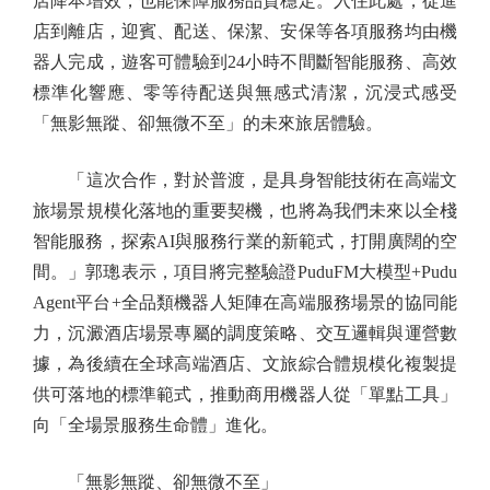
店降本增效，也能保障服務品質穩定。入住此處，從進
店到離店，迎賓、配送、保潔、安保等各項服務均由機
器人完成，遊客可體驗到24小時不間斷智能服務、高效
標準化響應、零等待配送與無感式清潔，沉浸式感受
「無影無蹤、卻無微不至」的未來旅居體驗。
「這次合作，對於普渡，是具身智能技術在高端文
旅場景規模化落地的重要契機，也將為我們未來以全棧
智能服務，探索AI與服務行業的新範式，打開廣闊的空
間。」郭璁表示，項目將完整驗證PuduFM大模型+Pudu
Agent平台+全品類機器人矩陣在高端服務場景的協同能
力，沉澱酒店場景專屬的調度策略、交互邏輯與運營數
據，為後續在全球高端酒店、文旅綜合體規模化複製提
供可落地的標準範式，推動商用機器人從「單點工具」
向「全場景服務生命體」進化。
「無影無蹤、卻無微不至」