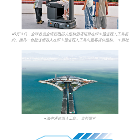
●5月31日，全球首個全流程機器人服務酒店項目在深中通道西人工島簽
約。圖為一台配送機器人在深中通道西人工島向遊客提供服務。 中新社
●深中通道西人工島。 資料圖片