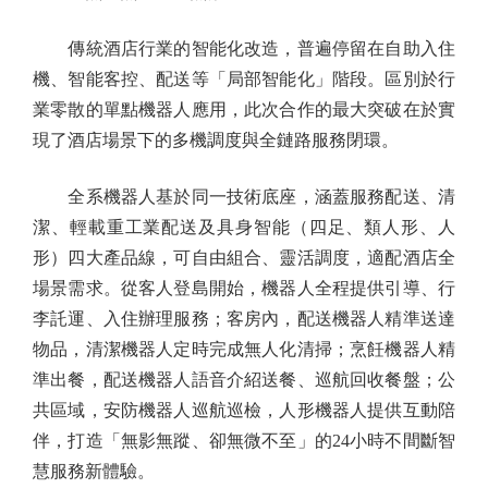
傳統酒店行業的智能化改造，普遍停留在自助入住
機、智能客控、配送等「局部智能化」階段。區別於行
業零散的單點機器人應用，此次合作的最大突破在於實
現了酒店場景下的多機調度與全鏈路服務閉環。
全系機器人基於同一技術底座，涵蓋服務配送、清
潔、輕載重工業配送及具身智能（四足、類人形、人
形）四大產品線，可自由組合、靈活調度，適配酒店全
場景需求。從客人登島開始，機器人全程提供引導、行
李託運、入住辦理服務；客房內，配送機器人精準送達
物品，清潔機器人定時完成無人化清掃；烹飪機器人精
準出餐，配送機器人語音介紹送餐、巡航回收餐盤；公
共區域，安防機器人巡航巡檢，人形機器人提供互動陪
伴，打造「無影無蹤、卻無微不至」的24小時不間斷智
慧服務新體驗。